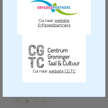
Cultuureducatie met
Ga naar
website
kwaliteit
Erfgoedpartners
/
Convident-admin
2 augustus 2017
door
Culturele Mobiliteit
/
Convident-admin
2 augustus 2017
door
Ga naar
website CGTC
«
‹
4
5
6
Pagina 6 van 10
7
8
›
»