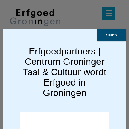
Sluiten
Oktober
Erfgoedpartners |
Kindermaand
Centrum Groninger
Taal & Cultuur wordt
/
Convident-admin
4 augustus 2017
door
Erfgoed in
Groningen
Platform Educatie
/
Convident-admin
2 augustus 2017
door