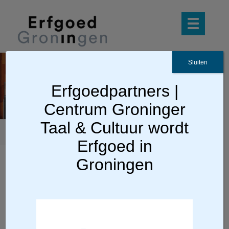
Sluiten
Edu
cati
Erfgoedpartners |
e
Centrum Groninger
Taal & Cultuur wordt
U bevindt zich hier:
Home
» Vakinformatie »
Erfgoed in
Educatie
Groningen
Aandachtspunten voor
ontwikkelaars van
erfgoededucatie