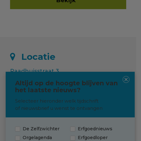
Bekijk
Locatie
Raadhuisstraat 3
9988 RE Usquert
Altijd op de hoogte blijven van
het laatste nieuws?
Langskomen? Dat kan!
Selecteer hieronder welk tijdschrift
Neem via de knop hieronder contact
of nieuwsbrief u wenst te ontvangen
met ons op om een afspraak in te
plannen
De Zelfzwichter
Erfgoednieuws
Contact
Orgelagenda
Erfgoedloper