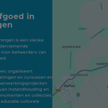
fgoed in
gen
ningen is een slanke,
ondernemende
g voor beheerders van
oed.
zen, organiseert
tingen en cursussen en
menwerkingsprojecten
 van instandhouding en
numenten en collecties
 educatie culturele