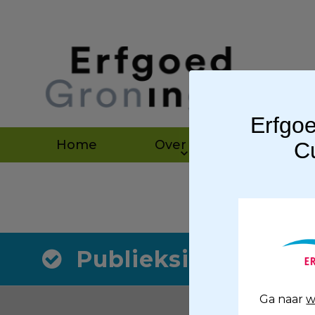
Erfgoe
Home
Over ons
Agen
Cu
Publieksinformatie
Ga naar
w