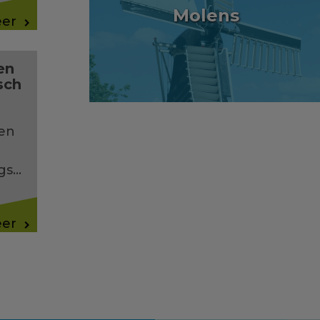
Molens
eer
en
sch
en
ngs…
eer