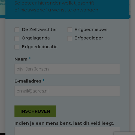
Selecteer hieronder welk tijdschrift
of nieuwsbrief u wenst te ontvangen
De Zelfzwichter
Erfgoednieuws
Contact
Orgelagenda
Erfgoedloper
Erfgoededucatie
(0595) 749 330
T
*
Naam
info@erfgoedingroningen.nl
E
facebook.com/erfgoedpartners
*
E-mailadres
INSCHRIJVEN
Indien je een mens bent, laat dit veld leeg:.