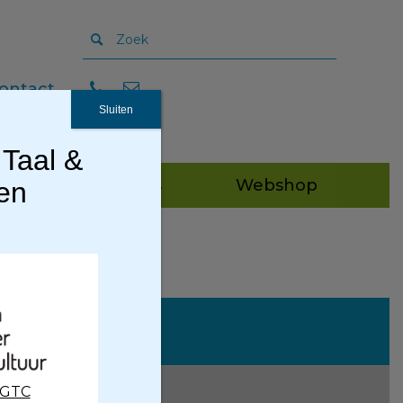
ontact
Sluiten
 Taal &
Publicaties
Webshop
gen
CGTC