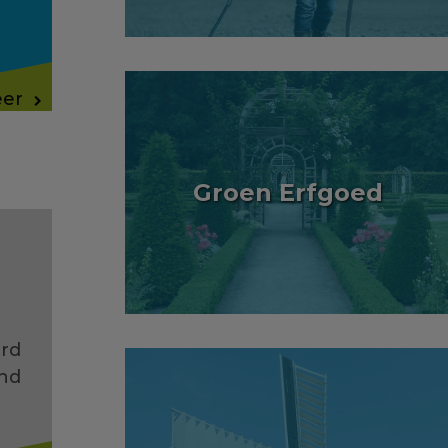
eer
Groen Erfgoed
rd
nd