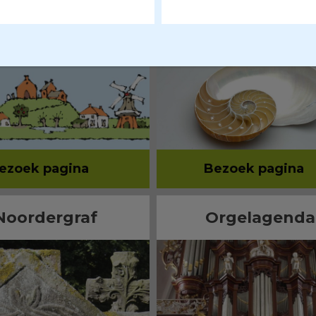
Scholen
Collectie Groni
ezoek pagina
Bezoek pagina
Noordergraf
Orgelagenda