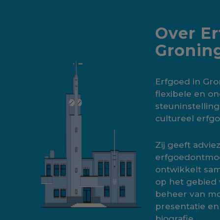
Over Er
Gronin
Erfgoed in Gro
flexibele en 
steuninstellin
cultureel erfg
Zij geeft advie
erfgoedontmoe
ontwikkelt sa
op het gebied
beheer van mo
presentatie en
biografie.