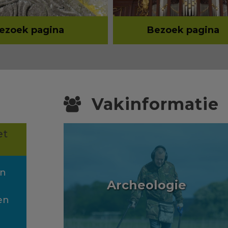
ezoek pagina
Bezoek pagina
Vakinformatie
et
en
Archeologie
en