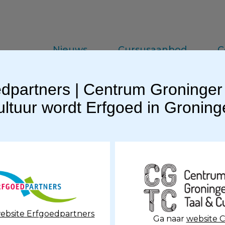
Nieuws
Cursusaanbod
C
dpartners | Centrum Groninger
da
Vakinformatie
Praktijkkennis
ltuur wordt Erfgoed in Gronin
ebsite Erfgoedpartners
Ga naar
website 