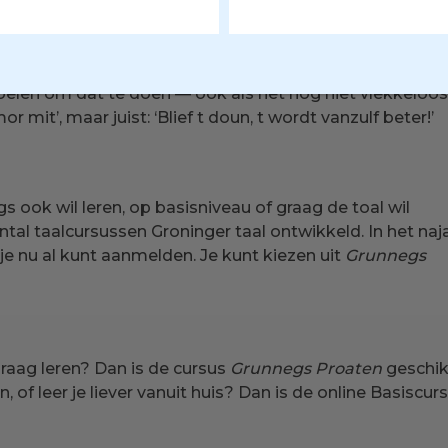
jdens de Meerdmoand Streektoalmoand 2026 luidde
: To
niet tot je het perfect spreekt, maar begin gewoon.
l vieren was en is een flinke opsteker voor het Groning
voelen om dat te doen — ook als het nog niet vlekkeloos
r mit’, maar juist: ‘Blief t doun, t wordt vanzulf beter!’
 ook wil leren, op basisniveau of graag de toal wil
tal taalcursussen Groninger taal ontwikkeld. In het naj
je nu al kunt aanmelden. Je kunt kiezen uit
Grunnegs
graag leren? Dan is de cursus
Grunnegs Proaten
geschik
, of leer je liever vanuit huis? Dan is de online Basiscur