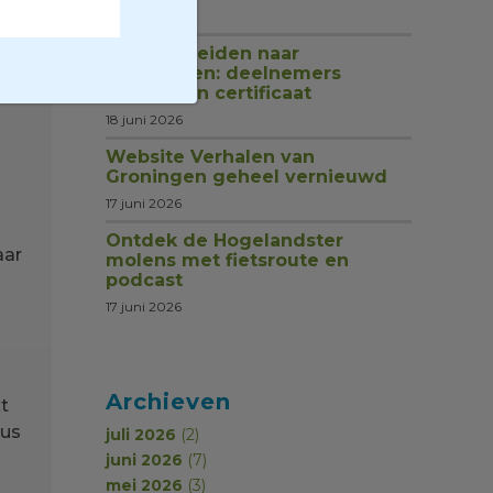
u
1 juli 2026
Van rondleiden naar
begeleiden: deelnemers
s.
ontvangen certificaat
18 juni 2026
Website Verhalen van
Groningen geheel vernieuwd
17 juni 2026
Ontdek de Hogelandster
aar
molens met fietsroute en
podcast
17 juni 2026
Archieven
t
sus
juli 2026
(2)
juni 2026
(7)
mei 2026
(3)