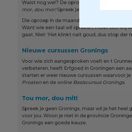
Waist nog wel? De oproep van RTV Noord ti
mor, dou mor!
Spreek je streektaal. En wacht 
Die oproep in de maand waarin we de streektaa
Want wie een taal wil spreken, moet zich vrij 
gaat. Niet: ‘Het klinkt nait goud, dus stop der mo
Nieuwe cursussen Gronings
Voor wie zich aangesproken voelt en t Grunnegs
verbeteren, heeft Erfgoed in Groningen een aan
starten er weer nieuwe cursussen waarvoor je 
Proaten
en de
online Basiscursus Gronings
.
Tou mor, dou mit!
Spreek je geen Gronings, maar wil je het heel 
voor jou. Woon je niet in de provincie Groningen
Gronings een goede keuze.