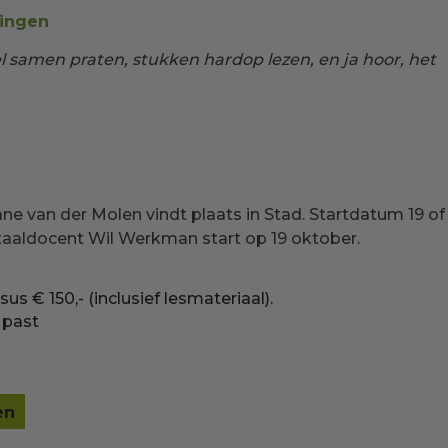
ningen
el samen praten, stukken hardop lezen, en ja hoor, het
 van der Molen vindt plaats in Stad. Startdatum 19 of
taaldocent Wil Werkman start op 19 oktober.
us € 150,- (inclusief lesmateriaal).
e past
en