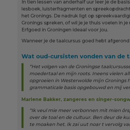
In tien lessen van anderhalf uur leer je de ba
lesboek, luisterfragmenten en spreekopdracht
het Gronings. De nadruk ligt op spreekvaardi
Gronings spreken, of wil je je thuis voelen in
Erfgoed in Groningen ideaal voor jou.
Wanneer je de taalcursus goed hebt afgerond o
Wat oud-cursisten vonden van de 
“Het volgen van de Groningse taalcursusse
moedertaal en mijn roots. Ineens vielen al
opgroeien in Westerwolde mijn Gronings h
grammaticale basis opgebouwd en mij verdi
Marlene Bakker, zangeres en singer-songw
“Ik veul mie meer verbonnen mit mien ôrsp
over de toal en de cultuur. Ben deur de ku
te moaken het. Ik zai uut noar t vervolg va