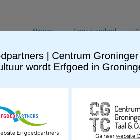
Nieuws
Cursusaanbod
C
dpartners | Centrum Groninger
da
Vakinformatie
Praktijkkennis
ltuur wordt Erfgoed in Gronin
aalcursussen Gronings
n online Basiscursus Gronings in oktober
ebsite Erfgoedpartners
Ga naar
website 