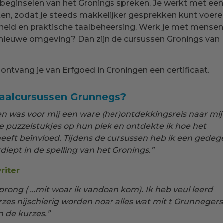
sisbeginselen van het Gronings spreken. Je werkt met een
en, zodat je steeds makkelijker gesprekken kunt voere
gheid en praktische taalbeheersing. Werk je met mensen
 je nieuwe omgeving? Dan zijn de cursussen Gronings van
ntvang je van Erfgoed in Groningen een certificaat.
taalcursussen Grunnegs?
n was voor mij een ware (her)ontdekkingsreis naar mi
le puzzelstukjes op hun plek en ontdekte ik hoe het
eeft beïnvloed. Tijdens de cursussen heb ik een gedeg
ept in de spelling van het Gronings.”
riter
rong ( …mit woar ik vandoan kom). Ik heb veul leerd
rzes nijschierig worden noar alles wat mit t Grunnegers
n de kurzes.”