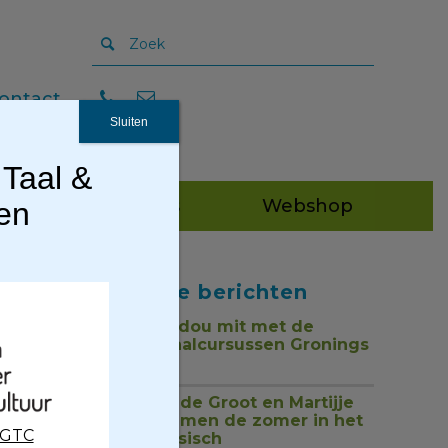
ontact
Sluiten
 Taal &
Publicaties
Webshop
gen
Recente berichten
Tou mor, dou mit met de
nieuwe taalcursussen Gronings
1 juli 2026
Jan Henk de Groot en Martijje
zingen samen de zomer in het
CGTC
Nedersaksisch