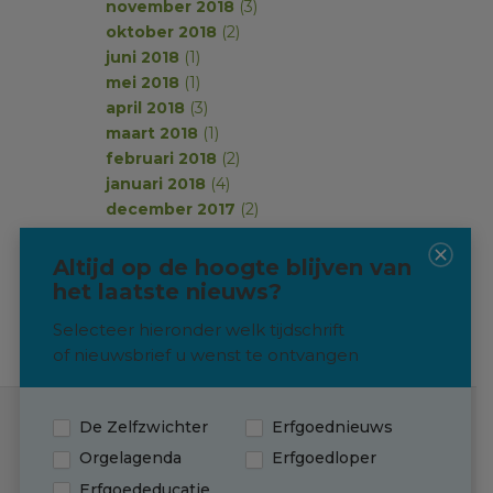
november 2018
(3)
oktober 2018
(2)
juni 2018
(1)
mei 2018
(1)
april 2018
(3)
maart 2018
(1)
februari 2018
(2)
januari 2018
(4)
december 2017
(2)
november 2017
(2)
oktober 2017
(1)
Altijd op de hoogte blijven van
september 2017
(2)
het laatste nieuws?
Selecteer hieronder welk tijdschrift
of nieuwsbrief u wenst te ontvangen
De Zelfzwichter
Erfgoednieuws
Contact
Orgelagenda
Erfgoedloper
Erfgoededucatie