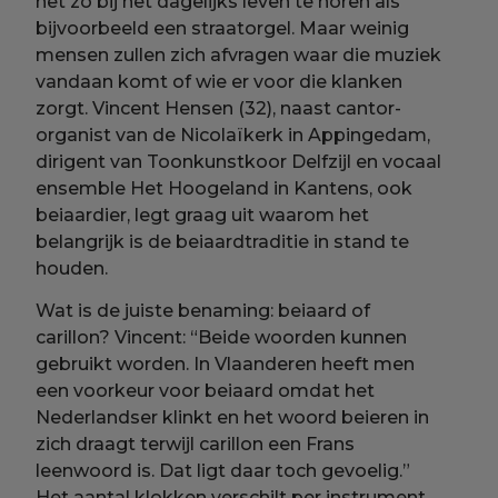
net zo bij het dagelijks leven te horen als
bijvoorbeeld een straatorgel. Maar weinig
mensen zullen zich afvragen waar die muziek
vandaan komt of wie er voor die klanken
zorgt. Vincent Hensen (32), naast cantor-
organist van de Nicolaïkerk in Appingedam,
dirigent van Toonkunstkoor Delfzijl en vocaal
ensemble Het Hoogeland in Kantens, ook
beiaardier, legt graag uit waarom het
belangrijk is de beiaardtraditie in stand te
houden.
Wat is de juiste benaming: beiaard of
carillon? Vincent: “Beide woorden kunnen
gebruikt worden. In Vlaanderen heeft men
een voorkeur voor beiaard omdat het
Nederlandser klinkt en het woord beieren in
zich draagt terwijl carillon een Frans
leenwoord is. Dat ligt daar toch gevoelig.”
Het aantal klokken verschilt per instrument.