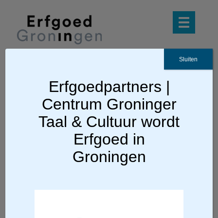
Sluiten
Crowdfundingsactie
Erfgoedpartners |
Doe-orgels: zelf een
Centrum Groninger
Taal & Cultuur wordt
orgel in elkaar zetten
Erfgoed in
/
Geen categorie
/
Erfgoed-admin
10 december 2018
in
door
Groningen