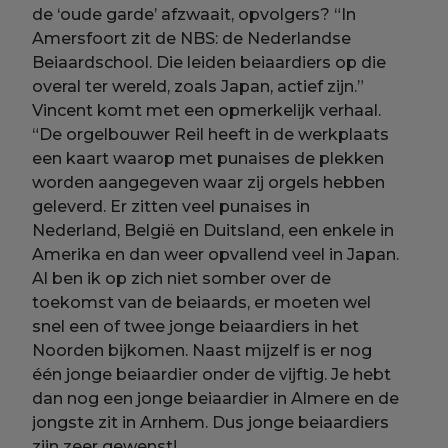
de ‘oude garde’ afzwaait, opvolgers? “In
Amersfoort zit de NBS: de Nederlandse
Beiaardschool. Die leiden beiaardiers op die
overal ter wereld, zoals Japan, actief zijn.”
Vincent komt met een opmerkelijk verhaal.
“De orgelbouwer Reil heeft in de werkplaats
een kaart waarop met punaises de plekken
worden aangegeven waar zij orgels hebben
geleverd. Er zitten veel punaises in
Nederland, België en Duitsland, een enkele in
Amerika en dan weer opvallend veel in Japan.
Al ben ik op zich niet somber over de
toekomst van de beiaards, er moeten wel
snel een of twee jonge beiaardiers in het
Noorden bijkomen. Naast mijzelf is er nog
één jonge beiaardier onder de vijftig. Je hebt
dan nog een jonge beiaardier in Almere en de
jongste zit in Arnhem. Dus jonge beiaardiers
zijn zeer gewenst!