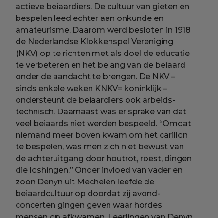
actieve beiaardiers. De cultuur van gieten en
bespelen leed echter aan onkunde en
amateurisme. Daarom werd besloten in 1918
de Nederlandse Klokkenspel Vereniging
(NKV) op te richten met als doel de educatie
te verbeteren en het belang van de beiaard
onder de aandacht te brengen. De NKV –
sinds enkele weken KNKV= koninklijk –
ondersteunt de beiaardiers ook arbeids-
technisch. Daarnaast was er sprake van dat
veel beiaards niet werden bespeeld. “Omdat
niemand meer boven kwam om het carillon
te bespelen, was men zich niet bewust van
de achteruitgang door houtrot, roest, dingen
die loshingen.” Onder invloed van vader en
zoon Denyn uit Mechelen leefde de
beiaardcultuur op doordat zij avond-
concerten gingen geven waar hordes
mensen op afkwamen. Leerlingen van Denyn