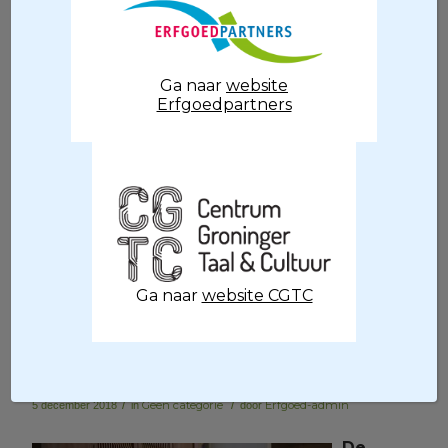
Ga naar
website
Erfgoedpartners
De crowdfundingsactie van Erfgoedpartners
is geslaagd: met hulp van het publiek kunnen
twee Doe-orgels worden aangeschaft.
Lees meer
Ga naar
website CGTC
Interview beiaardier
Vincent Hensen
/
Geen categorie
/
Erfgoed-admin
5 december 2018
in
door
De