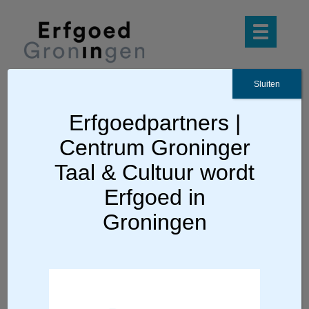
Sluiten
Tou mor, dou mit met
Erfgoedpartners |
de nieuwe
Centrum Groninger
Taal & Cultuur wordt
taalcursussen
Erfgoed in
Gronings
Groningen
/
Geen categorie
/
Rosa Veldman
1 juli 2026
in
door
Start cursussen Grunnegs Proaten en
online Basiscursus Gronings in oktober
Waist nog wel? De oproep van RTV Noord
tijdens de Meerdmoand Streektoalmoand