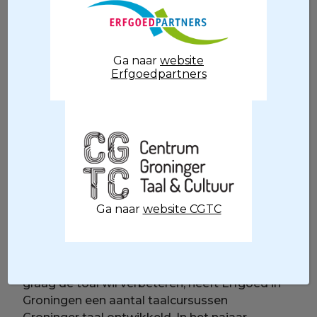
2026 luidde
: Tou mor, dou mor!
Spreek je
streektaal. En wacht niet tot je het perfect
spreekt, maar begin gewoon.
Ga naar
website
Erfgoedpartners
Die oproep in de maand waarin we de
streektaal vieren was en is een flinke
opsteker voor het Gronings. Want wie een
taal wil spreken, moet zich vrij voelen om dat
te doen — ook als het nog niet vlekkeloos
gaat. Niet: ‘Het klinkt nait goud, dus stop der
mor mit’, maar juist: ‘Blief t doun, t wordt
vanzulf beter!’
Ga naar
website CGTC
Nieuwe cursussen Gronings
Voor wie zich aangesproken voelt en t
Grunnegs ook wil leren, op basisniveau of
graag de toal wil verbeteren, heeft Erfgoed in
Groningen een aantal taalcursussen