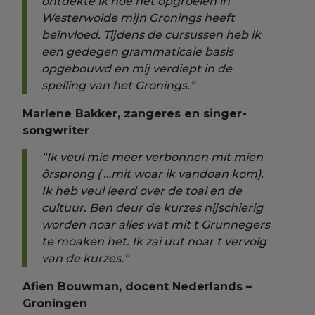
ontdekte ik hoe het opgroeien in
Westerwolde mijn Gronings heeft
beïnvloed. Tijdens de cursussen heb ik
een gedegen grammaticale basis
opgebouwd en mij verdiept in de
spelling van het Gronings.”
Marlene Bakker, zangeres en singer-
songwriter
“Ik veul mie meer verbonnen mit mien
ôrsprong ( …mit woar ik vandoan kom).
Ik heb veul leerd over de toal en de
cultuur. Ben deur de kurzes nijschierig
worden noar alles wat mit t Grunnegers
te moaken het. Ik zai uut noar t vervolg
van de kurzes.”
Afien Bouwman, docent Nederlands –
Groningen