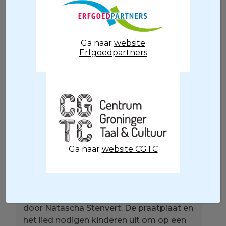
Groot zingt in het Gronings, Martijje in het
Drents.
Ga naar
website
Erfgoedpartners
Foto: Pjotr Wiese
Ga naar
website CGTC
Het lied is ontwikkeld als onderdeel van
een nieuwe
Wiesneus
-uitgave voor
kinderen en verschijnt samen met een
praatplaat over de zomer, geïllustreerd
door Natascha Stenvert. De praatplaat en
het lied nodigen kinderen uit om op een