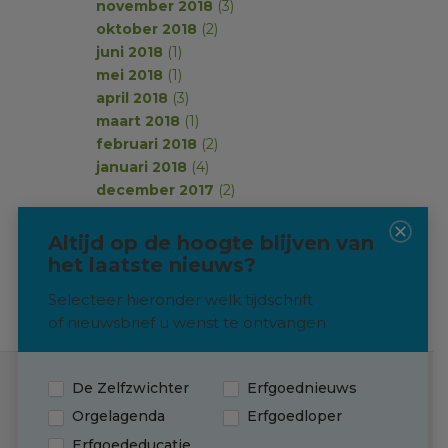
november 2018
(3)
oktober 2018
(2)
juni 2018
(1)
mei 2018
(1)
april 2018
(3)
maart 2018
(1)
februari 2018
(2)
januari 2018
(4)
december 2017
(2)
november 2017
(2)
oktober 2017
(1)
Altijd op de hoogte blijven van
september 2017
(2)
het laatste nieuws?
Selecteer hieronder welk tijdschrift
of nieuwsbrief u wenst te ontvangen
De Zelfzwichter
Erfgoednieuws
Contact
Orgelagenda
Erfgoedloper
Erfgoededucatie