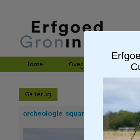
Erfgoe
Home
Over ons
Agen
Cu
Ga terug
archeologie_square