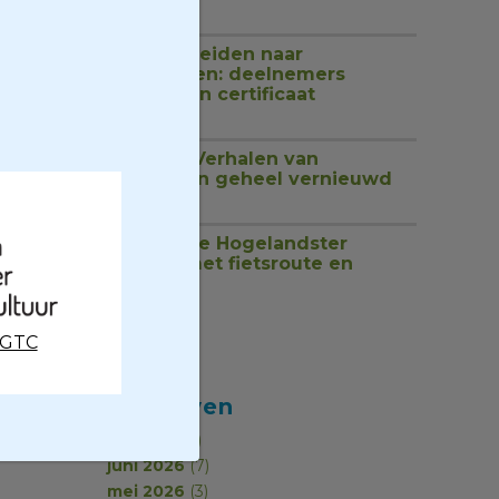
1 juli 2026
Van rondleiden naar
begeleiden: deelnemers
ontvangen certificaat
18 juni 2026
Website Verhalen van
Groningen geheel vernieuwd
17 juni 2026
Ontdek de Hogelandster
molens met fietsroute en
podcast
17 juni 2026
CGTC
Archieven
juli 2026
(2)
juni 2026
(7)
mei 2026
(3)