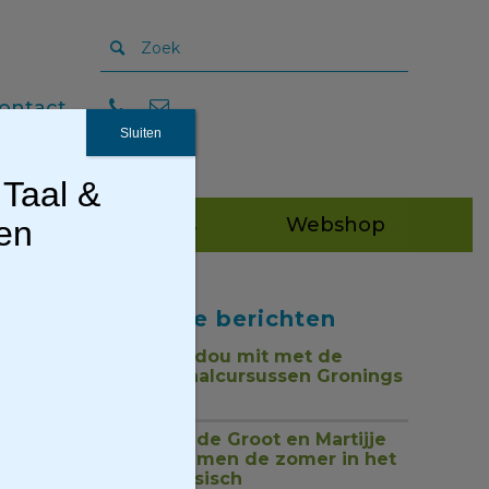
ontact
Sluiten
 Taal &
Publicaties
Webshop
gen
Recente berichten
Tou mor, dou mit met de
nieuwe taalcursussen Gronings
1 juli 2026
Jan Henk de Groot en Martijje
zingen samen de zomer in het
Nedersaksisch