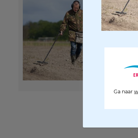
Ga naar
w