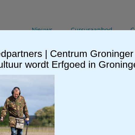
Nieuws
Cursusaanbod
C
dpartners | Centrum Groninger
da
Vakinformatie
Praktijkkennis
ltuur wordt Erfgoed in Gronin