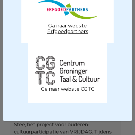
VRIJDAG, het Huis van de Amateurkunst
in Groningen. Het project maakt deel uit
van het landelijk programma Age Friendly
Cultural City & Region, dat in Groningen
Ga naar
website
Een Leven Lang Kunst heet.
Erfgoedpartners
Het basisidee van Erfgoed op Stee is dat
medewerkers van musea en collectie-
beherende instellingen uit stad en
provincie Groningen een zorginstelling
voor ouderen bezoeken. Zij nemen tien
objecten mee uit hun collectie die de
bewoners mogen aanraken en
Ga naar
website CGTC
vasthouden. Het vasthouden van een
voorwerp prikkelt de zintuigen en
stimuleert denkprocessen.
Erfgoed op Stee is gelinkt aan Kunst op
Stee, het project voor ouderen-
cultuurparticipatie van VRIJDAG. Tijdens