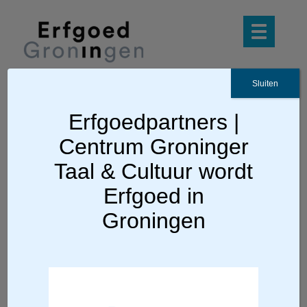
Sluiten
Erfgoedpartners |
Ga terug
Centrum Groninger
Erfgoed op Stee
Taal & Cultuur wordt
Erfgoed in
Zorg, erfgoed en amateurkunst met
Groningen
elkaar verbinden
Erfgoed op Stee is een project van
Erfgoedpartners dat in april 2018 op proef
draait in samenwerking met een tiental
erfgoed- en zorginstellingen en met