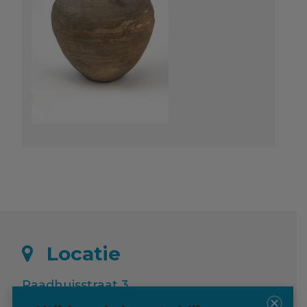
Locatie
Raadhuisstraat 3
9988 RE Usquert