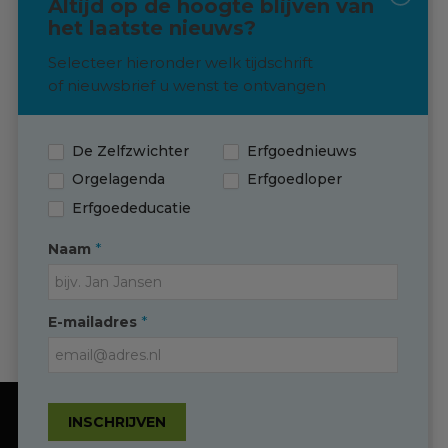
Altijd op de hoogte blijven van
het laatste nieuws?
Langskomen? Dat kan!
Selecteer hieronder welk tijdschrift
Neem via de knop hieronder contact
of nieuwsbrief u wenst te ontvangen
met ons op om een afspraak in te
plannen
De Zelfzwichter
Erfgoednieuws
Contact
Orgelagenda
Erfgoedloper
Erfgoededucatie
*
Naam
Contact
*
E-mailadres
(0595) 749 330
T
info@erfgoedingroningen.nl
E
facebook.com/erfgoedpartners
INSCHRIJVEN
Onze website gebruikt cookies om de