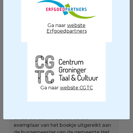
Ga naar
website
Erfgoedpartners
Molenaars 50 jaar. In het kader van dit
jubileum zal iedere afdeling (= provincie)
van het gilde een maand voor zijn
rekening nemen. Maart is voor de
provincie Groningen en op 1 maart ging
deze maand van start met de presentatie
van het receptenboekje ‘Gort’. De afdeling
Groningen brengt namelijk een maand
Ga naar
website CGTC
lang het pellen van gerst tot gort over het
voetlicht.
In restaurant De Molenaar in
Onderdendam werd het eerste
exemplaar van het boekje uitgereikt aan
de burgemeester van de gemeente Het