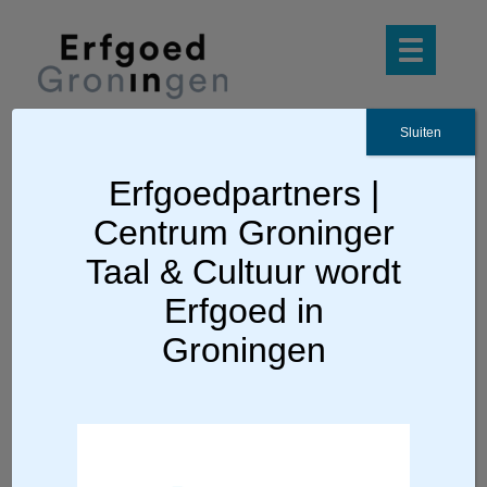
Sluiten
Erfgoedpartners |
Ga terug
Centrum Groninger
Gronings molenaarsgilde
Taal & Cultuur wordt
presenteert film
Erfgoed in
Groningen
In 2022 be
staat het Gilde van Vrijwillige