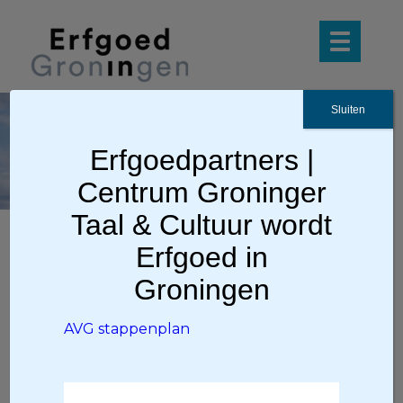
Sluiten
AVG
stappenpla
Erfgoedpartners |
n
Centrum Groninger
Taal & Cultuur wordt
Erfgoed in
Ga terug
Groningen
AVG stappenplan
AVG stappenplan
AVG stappenplan