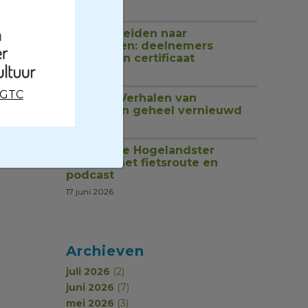
1 juli 2026
Van rondleiden naar
begeleiden: deelnemers
ontvangen certificaat
18 juni 2026
CGTC
Website Verhalen van
Groningen geheel vernieuwd
17 juni 2026
Ontdek de Hogelandster
molens met fietsroute en
podcast
17 juni 2026
Archieven
juli 2026
(2)
juni 2026
(7)
mei 2026
(3)