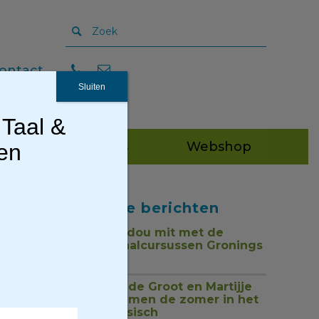
ontact
Sluiten
 Taal &
Publicaties
Webshop
gen
Recente berichten
Tou mor, dou mit met de
nieuwe taalcursussen Gronings
1 juli 2026
Jan Henk de Groot en Martijje
zingen samen de zomer in het
Nedersaksisch