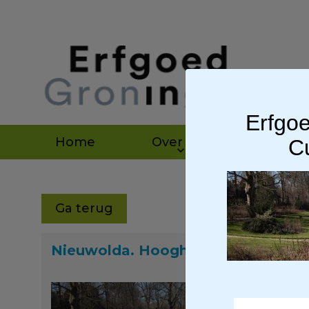
Erfgoe
Home
Over ons
Agen
Cu
Ga terug
Nieuwolda. Hoogheem. Slingertuin