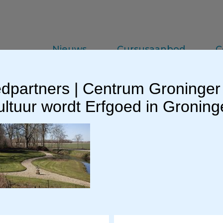
Nieuws
Cursusaanbod
C
dpartners | Centrum Groninger
da
Vakinformatie
Praktijkkennis
ltuur wordt Erfgoed in Gronin
.