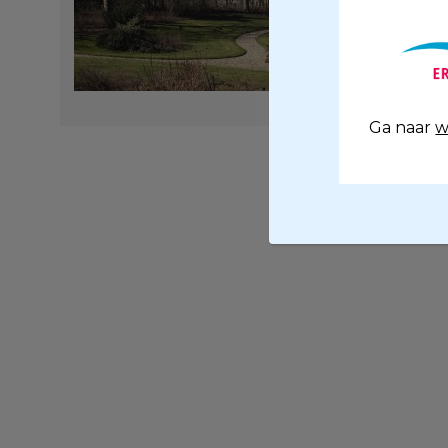
Ga naar
w