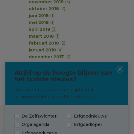
november 2018
(3)
oktober 2018
(2)
juni 2018
(1)
mei 2018
(1)
april 2018
(3)
maart 2018
(1)
februari 2018
(2)
januari 2018
(4)
december 2017
(2)
november 2017
(2)
oktober 2017
(1)
Altijd op de hoogte blijven van
september 2017
(2)
het laatste nieuws?
Selecteer hieronder welk tijdschrift
of nieuwsbrief u wenst te ontvangen
De Zelfzwichter
Erfgoednieuws
Contact
Orgelagenda
Erfgoedloper
Erfgoededucatie