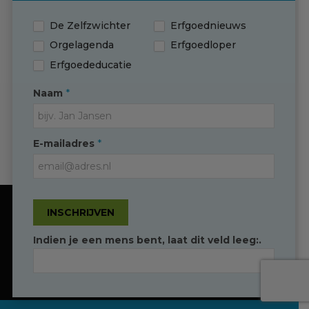
De Zelfzwichter
Erfgoednieuws
Contact
Orgelagenda
Erfgoedloper
Erfgoededucatie
*
Naam
Contact
*
E-mailadres
(0595) 749 330
T
info@erfgoedingroningen.nl
E
facebook.com/erfgoedpartners
INSCHRIJVEN
Onze website gebruikt cookies om de
gebruikersbeleving te optimaliseren
Indien je een mens bent, laat dit veld leeg:.
Duidelijk
Toestaan
Erfgoed in Groningen
Convident
© Copyright -
Ontwikkeld door