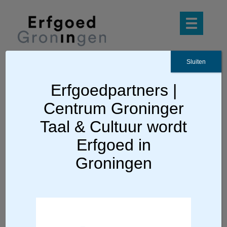
Sluiten
Erfgoedpartners |
Ga terug
Centrum Groninger
Museummagazine 2026-2027
Taal & Cultuur wordt
Erfgoed in
In april verscheen het Museummagazine
Groningen
2026-2027 met een overzicht van musea
in Groningen, Friesland, Drenthe,
Ostfriesland, Emsland, Oldenburger Land
en Elbe-Weser-Dreieck. Bij de
deelnemende musea, VVV’s en andere
toeristische plekken is het magazine