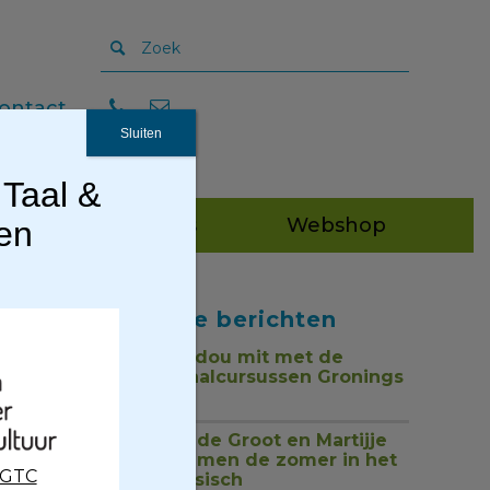
ontact
Sluiten
 Taal &
Publicaties
Webshop
gen
Recente berichten
Tou mor, dou mit met de
nieuwe taalcursussen Gronings
1 juli 2026
Jan Henk de Groot en Martijje
zingen samen de zomer in het
CGTC
Nedersaksisch