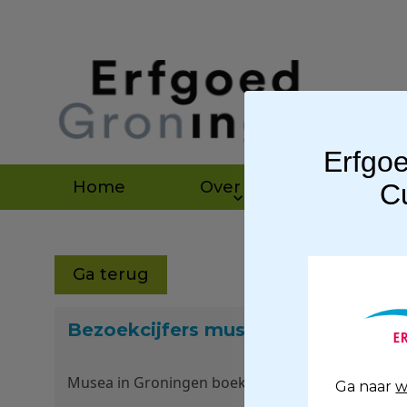
Erfgoe
Home
Over ons
Agen
Cu
Ga terug
Bezoekcijfers musea 2025
Musea in Groningen boeken goed resultaat en be
Ga naar
w