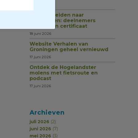
1 juli 2026
Van rondleiden naar
begeleiden: deelnemers
ontvangen certificaat
18 juni 2026
Website Verhalen van
Groningen geheel vernieuwd
17 juni 2026
Ontdek de Hogelandster
molens met fietsroute en
podcast
17 juni 2026
Archieven
juli 2026
(2)
juni 2026
(7)
mei 2026
(3)