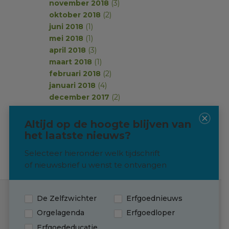
november 2018
(3)
oktober 2018
(2)
juni 2018
(1)
mei 2018
(1)
april 2018
(3)
maart 2018
(1)
februari 2018
(2)
januari 2018
(4)
december 2017
(2)
november 2017
(2)
oktober 2017
(1)
Altijd op de hoogte blijven van
september 2017
(2)
het laatste nieuws?
Selecteer hieronder welk tijdschrift
of nieuwsbrief u wenst te ontvangen
De Zelfzwichter
Erfgoednieuws
Contact
Orgelagenda
Erfgoedloper
Erfgoededucatie