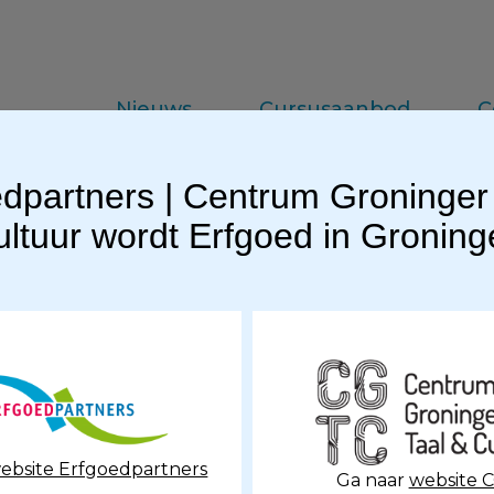
Nieuws
Cursusaanbod
C
dpartners | Centrum Groninger
da
Vakinformatie
Praktijkkennis
ltuur wordt Erfgoed in Gronin
groeten ook in 2025 veel bezoekers.
ebsite Erfgoedpartners
Ga naar
website 