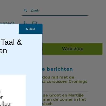
ontact
Sluiten
 Taal &
Publicaties
Webshop
gen
Recente berichten
Tou mor, dou mit met de
nieuwe taalcursussen Gronings
1 juli 2026
Jan Henk de Groot en Martijje
zingen samen de zomer in het
Nedersaksisch