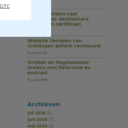
1 juli 2026
CGTC
Van rondleiden naar
begeleiden: deelnemers
ontvangen certificaat
18 juni 2026
Website Verhalen van
Groningen geheel vernieuwd
17 juni 2026
Ontdek de Hogelandster
molens met fietsroute en
podcast
17 juni 2026
Archieven
juli 2026
(2)
juni 2026
(7)
mei 2026
(3)