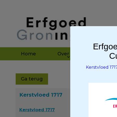
Erfgoe
Home
Over ons
Agen
Cu
Kerstvloed 171
Ga terug
Kerstvloed 1717
Kerstvloed 1717