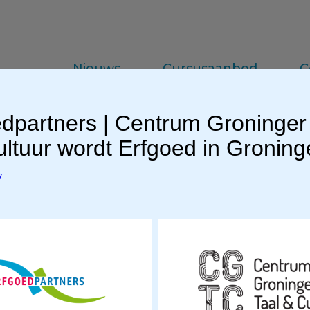
Nieuws
Cursusaanbod
C
dpartners | Centrum Groninger
da
Vakinformatie
Praktijkkennis
ltuur wordt Erfgoed in Gronin
7