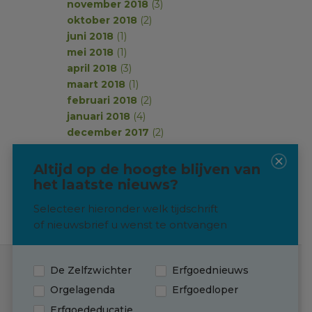
november 2018
(3)
oktober 2018
(2)
juni 2018
(1)
mei 2018
(1)
april 2018
(3)
maart 2018
(1)
februari 2018
(2)
januari 2018
(4)
december 2017
(2)
november 2017
(2)
oktober 2017
(1)
Altijd op de hoogte blijven van
september 2017
(2)
het laatste nieuws?
Selecteer hieronder welk tijdschrift
of nieuwsbrief u wenst te ontvangen
De Zelfzwichter
Erfgoednieuws
Contact
Orgelagenda
Erfgoedloper
Erfgoededucatie