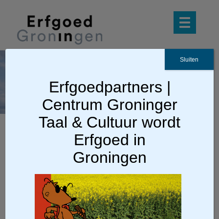
Sluiten
ol de mol
Erfgoedpartners |
afbeelding
Centrum Groninger
Taal & Cultuur wordt
Erfgoed in
Ga terug
Groningen
ol de mol afbeelding