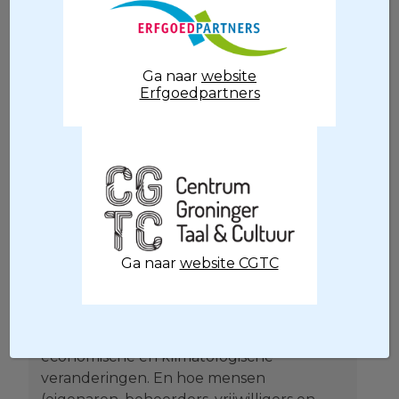
de gemeenschappen die ermee leefden,
erin woonden en werkten. Open
Monumentendag 2026 staat in het teken
Ga naar
website
van die verhalen, onder het
Erfgoedpartners
thema
Veerkrachtig erfgoed
.
Veerkrachtig
erfgoed
Dit thema nodigt uit om stil te staan bij de
Ga naar
website CGTC
vraag hoe erfgoed standhoudt in een
wereld die voortdurend in beweging is.
Hoe gebouwen, landschappen en
collecties reageren op maatschappelijke,
economische en klimatologische
veranderingen. En hoe mensen