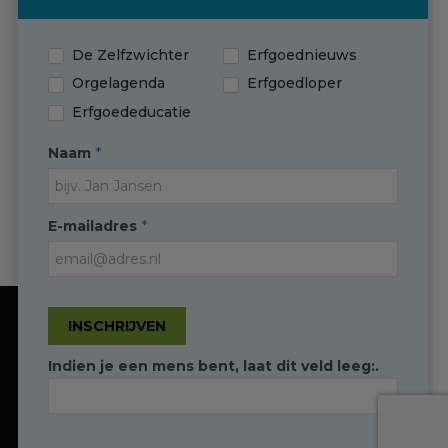
plannen
De Zelfzwichter
Erfgoednieuws
Contact
Orgelagenda
Erfgoedloper
Erfgoededucatie
*
Naam
Contact
*
E-mailadres
(0595) 749 330
T
info@erfgoedingroningen.nl
E
facebook.com/erfgoedpartners
INSCHRIJVEN
Onze website gebruikt cookies om de
gebruikersbeleving te optimaliseren
Indien je een mens bent, laat dit veld leeg:.
Duidelijk
Toestaan
Erfgoed in Groningen
Convident
© Copyright -
Ontwikkeld door