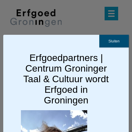
Sluiten
Ga terug
Erfgoedpartners |
Centrum Groninger
IMG_1222 (002)
Taal & Cultuur wordt
Erfgoed in
Groningen