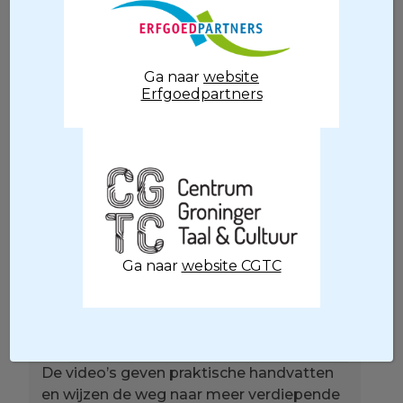
ontwikkeling, ook in de erfgoedsector.
Om vrijwilligers daarbij te ondersteunen
ontwikkelt OPEN, met subsidie van het
Fonds voor Cultuurparticipatie
Ga naar
website
Erfgoedpartners
educatieve video’s over een breed scala
aan onderwerpen.
Ga naar
website CGTC
Overleg De Tuut. Foto door Jurjen Poeles
De video’s geven praktische handvatten
en wijzen de weg naar meer verdiepende