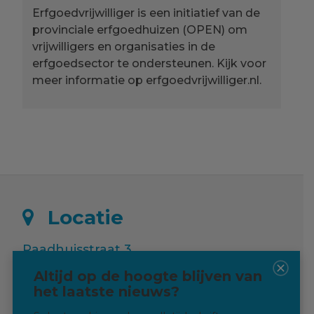
Erfgoedvrijwilliger is een initiatief van de
provinciale erfgoedhuizen (OPEN) om
vrijwilligers en organisaties in de
erfgoedsector te ondersteunen. Kijk voor
meer informatie op erfgoedvrijwilliger.nl.
Locatie
Raadhuisstraat 3
9988 RE Usquert
Altijd op de hoogte blijven van
het laatste nieuws?
Langskomen? Dat kan!