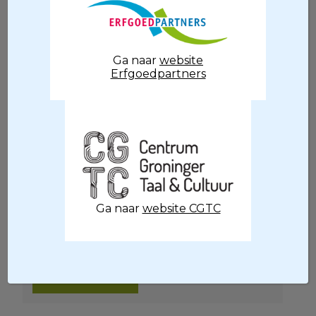
besloten de cursus te verschuiven naar
het voorjaar. De tien theoretische lessen
zullen voor de zomervakantie gegeven
worden, de praktijkopdracht volgt dan in
Ga naar
website
Erfgoedpartners
het najaar. Nog voor het einde van het
jaar worden dan de certificaten aan de
nieuwe erfgoedjuffen/-meesters
uitgereikt en kunnen ze aan de slag met
hun toekomstige projecten. Omdat de
cursus verschoven is, kan u zich nu alsnog
inschrijven voor de cursus in het voorjaar.
De data waarop de cursus gegeven
Ga naar
website CGTC
wordt zullen spoedig volgen. Mocht u
interesse hebben, inschrijven kan via de
knop hieronder.
Aanmelden