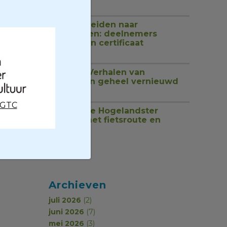
1 juli 2026
Van rondleiden naar
begeleiden: deelnemers
ontvangen certificaat
18 juni 2026
Website Verhalen van
Groningen geheel vernieuwd
17 juni 2026
CGTC
Ontdek de Hogelandster
molens met fietsroute en
podcast
17 juni 2026
Archieven
juli 2026
(2)
juni 2026
(7)
mei 2026
(3)