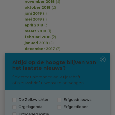
november 2018
(3)
oktober 2018
(2)
juni 2018
(1)
mei 2018
(1)
april 2018
(3)
maart 2018
(1)
februari 2018
(2)
januari 2018
(4)
december 2017
(2)
november 2017
(2)
oktober 2017
(1)
Altijd op de hoogte blijven van
september 2017
(2)
het laatste nieuws?
Selecteer hieronder welk tijdschrift
of nieuwsbrief u wenst te ontvangen
De Zelfzwichter
Erfgoednieuws
Contact
Orgelagenda
Erfgoedloper
Erfgoededucatie