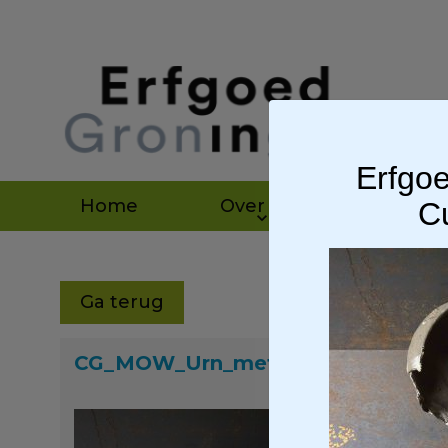
Erfgoe
Home
Over ons
Agen
Cu
Ga terug
CG_MOW_Urn_met_resten_8109625