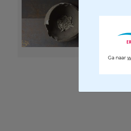
Ga naar
w