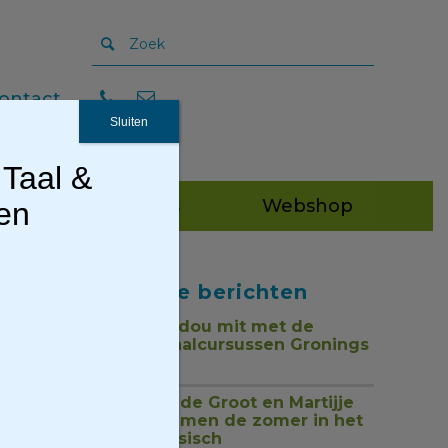
ontact
Sluiten
 Taal &
Publicaties
Webshop
gen
Recente berichten
Tou mor, dou mit met de
nieuwe taalcursussen Gronings
1 juli 2026
Jan Henk de Groot en Martijje
zingen samen de zomer in het
Nedersaksisch