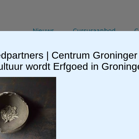
Nieuws
Cursusaanbod
C
dpartners | Centrum Groninger
da
Vakinformatie
Praktijkkennis
ltuur wordt Erfgoed in Gronin
@7360_8bit_300dpi_web