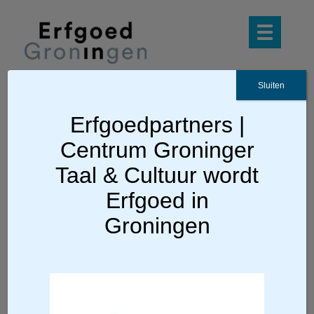
Sluiten
Erfgoedpartners |
Ga terug
Centrum Groninger
Bezoekcijfers 2018
Taal & Cultuur wordt
Erfgoed in
De musea in stad en provincie Groningen
Groningen
konden in 2018, ondanks de lange hete
zomer, meer dan 800.000 bezoekers
begroeten. Er kwamen veel bezoekers af
op de tentoonstellingen rond de
Groninger kunstenaarsvereniging De
Ploeg, waarvan het 100-jarig bestaan