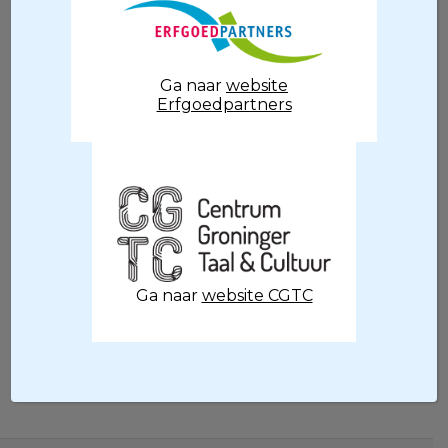
werd gevierd. Het nieuwe
MuzeeAquarium Delfzijl opende op 1 juni
de deuren en maar liefst 20.230 mensen
namen al een kijkje. Zowel het GRID-
Ga naar
website
Erfgoedpartners
Grafisch Museum en het Groninger
Museum draaiden een zeer goed jaar. De
musea timmeren alle behoorlijk aan de
weg en de bezoeker weet dat te
waarderen. De bezoekcijfers van de
musea vindt u hieronder.
Bezoekcijfers 2018
Ga naar
website CGTC
Persbericht