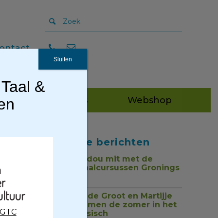
ontact
Sluiten
 Taal &
Publicaties
Webshop
gen
Recente berichten
Tou mor, dou mit met de
nieuwe taalcursussen Gronings
1 juli 2026
Jan Henk de Groot en Martijje
zingen samen de zomer in het
CGTC
Nedersaksisch