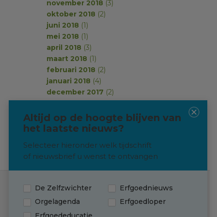
november 2018
(3)
oktober 2018
(2)
juni 2018
(1)
mei 2018
(1)
april 2018
(3)
maart 2018
(1)
februari 2018
(2)
januari 2018
(4)
december 2017
(2)
november 2017
(2)
oktober 2017
(1)
Altijd op de hoogte blijven van
september 2017
(2)
het laatste nieuws?
Selecteer hieronder welk tijdschrift
of nieuwsbrief u wenst te ontvangen
De Zelfzwichter
Erfgoednieuws
Contact
Orgelagenda
Erfgoedloper
Erfgoededucatie