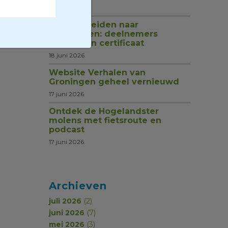
1 juli 2026
Van rondleiden naar
begeleiden: deelnemers
ontvangen certificaat
18 juni 2026
Website Verhalen van
Groningen geheel vernieuwd
17 juni 2026
Ontdek de Hogelandster
molens met fietsroute en
podcast
17 juni 2026
Archieven
juli 2026
(2)
juni 2026
(7)
mei 2026
(3)