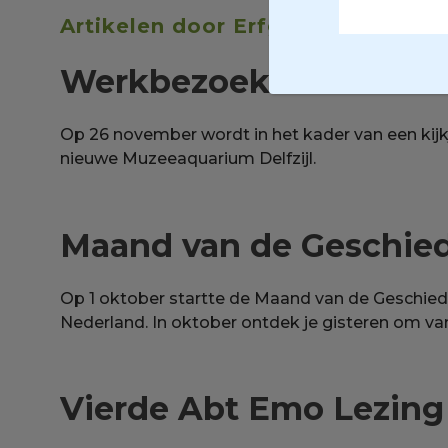
Artikelen door Erfgoed-admin
Werkbezoek aan MuzeeA
Op 26 november wordt in het kader van een kij
nieuwe Muzeeaquarium Delfzijl.
Maand van de Geschie
Op 1 oktober startte de Maand van de Geschied
Nederland. In oktober ontdek je gisteren om va
Vierde Abt Emo Lezing