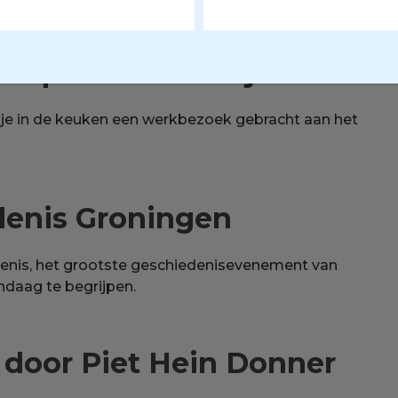
quarium Delfzijl
kje in de keuken een werkbezoek gebracht aan het
denis Groningen
enis, het grootste geschiedenisevenement van
ndaag te begrijpen.
 door Piet Hein Donner