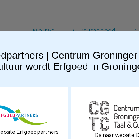
Nieuws
Cursusaanbod
C
dpartners | Centrum Groninger
da
Vakinformatie
Praktijkkennis
ltuur wordt Erfgoed in Gronin
niet geschreven.
elden dat
Erfgoed-admin
al 120 heeft bijgedragen.
ebsite Erfgoedpartners
Ga naar
website 