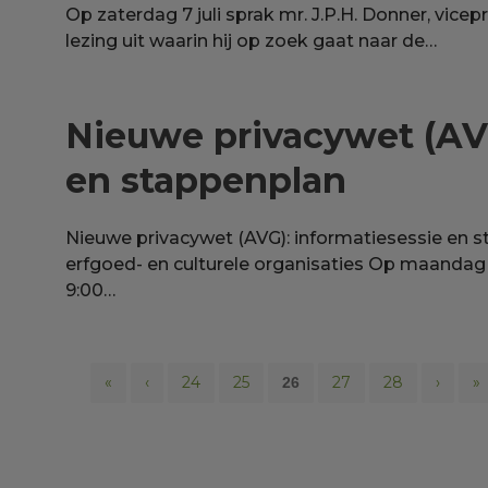
Op zaterdag 7 juli sprak mr. J.P.H. Donner, vic
lezing uit waarin hij op zoek gaat naar de…
Nieuwe privacywet (AV
en stappenplan
Nieuwe privacywet (AVG): informatiesessie en s
erfgoed- en culturele organisaties Op maandag 
9:00…
«
‹
24
25
27
28
›
»
26