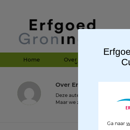
Erfgoe
Home
Over ons
Agen
Cu
Over
Erfgoed-admin
Deze auteur heeft zijn bio nog 
Maar we zijn trots te kunnen m
Ga naar
w