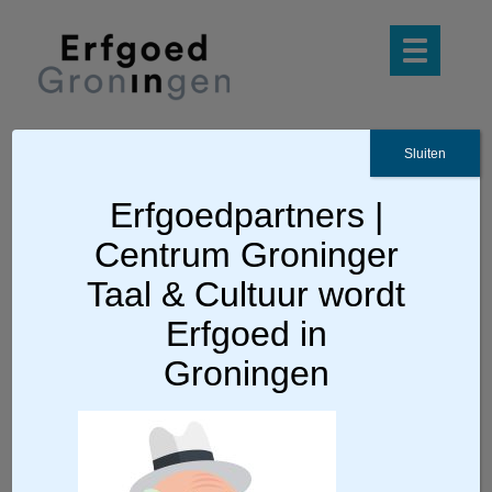
Sluiten
Ga terug
Erfgoedpartners |
Centrum Groninger
opa remer
Taal & Cultuur wordt
Erfgoed in
Groningen