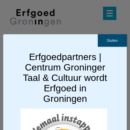
Sluiten
Ga terug
Erfgoedpartners |
Centrum Groninger
Logo tram (002)
Taal & Cultuur wordt
Erfgoed in
Groningen