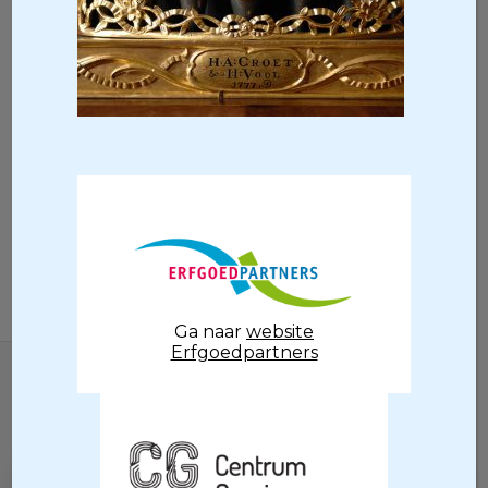
Ga naar
website
Erfgoedpartners
Locatie
Raadhuisstraat 3
9988 RE Usquert