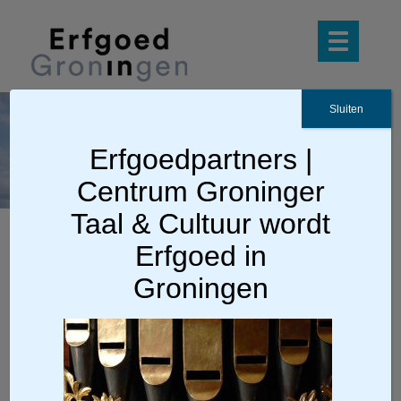
Sluiten
subdossier-platform-
Erfgoedpartners |
orgel-en-publiek
Centrum Groninger
Taal & Cultuur wordt
Erfgoed in
Ga terug
Groningen
subdossier-platform-orgel-en-
publiek