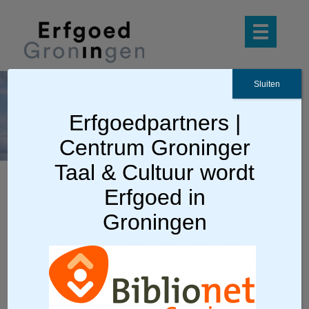
Sluiten
Logo_Biblionet_Gronin
Erfgoedpartners |
gen_CMYK
Centrum Groninger
Taal & Cultuur wordt
Erfgoed in
Ga terug
Groningen
Logo_Biblionet_Groningen_CMYK