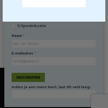
plannen
De Zelfzwichter
Erfgoednieuws
Contact
Orgelagenda
Erfgoedloper
Erfgoededucatie
*
Naam
Contact
*
E-mailadres
(0595) 749 330
T
info@erfgoedingroningen.nl
E
facebook.com/erfgoedpartners
INSCHRIJVEN
Onze website gebruikt cookies om de
gebruikersbeleving te optimaliseren
Indien je een mens bent, laat dit veld leeg:.
Duidelijk
Toestaan
Erfgoed in Groningen
Convident
© Copyright -
Ontwikkeld door