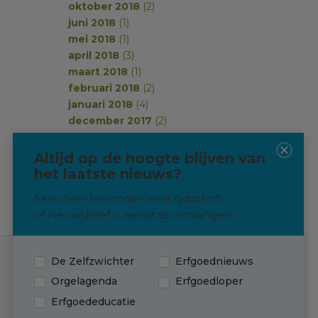
oktober 2018
(2)
juni 2018
(1)
mei 2018
(1)
april 2018
(3)
maart 2018
(1)
februari 2018
(2)
januari 2018
(4)
december 2017
(2)
november 2017
(2)
oktober 2017
(1)
Altijd op de hoogte blijven van
september 2017
(2)
het laatste nieuws?
Selecteer hieronder welk tijdschrift
of nieuwsbrief u wenst te ontvangen
De Zelfzwichter
Erfgoednieuws
Contact
Orgelagenda
Erfgoedloper
Erfgoededucatie
(0595) 749 330
T