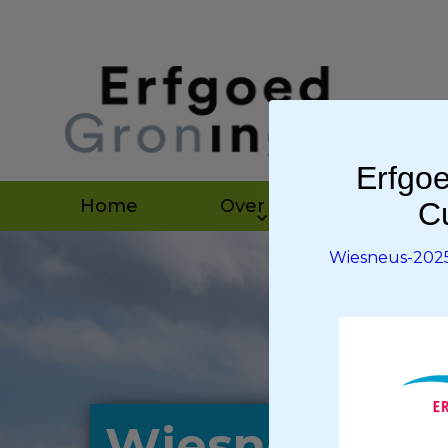
Erfgoe
Home
Over ons
Agen
Cu
Wiesneus-202
Wiesneus-20