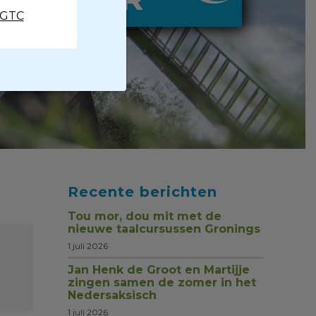
CGTC
Recente berichten
Tou mor, dou mit met de
nieuwe taalcursussen Gronings
1 juli 2026
Jan Henk de Groot en Martijje
zingen samen de zomer in het
Nedersaksisch
1 juli 2026