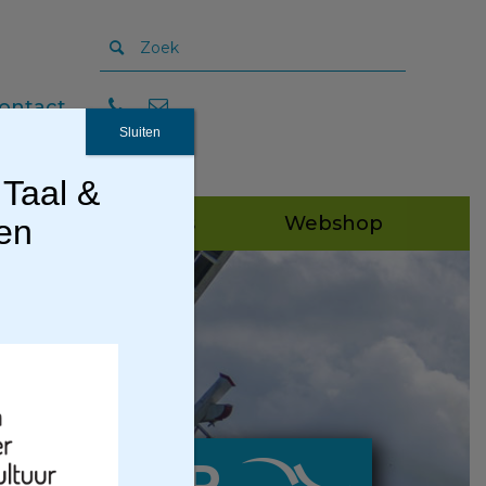
ontact
Sluiten
 Taal &
Publicaties
Webshop
gen
KLEINER