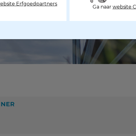
ebsite Erfgoedpartners
Ga naar
website 
INER