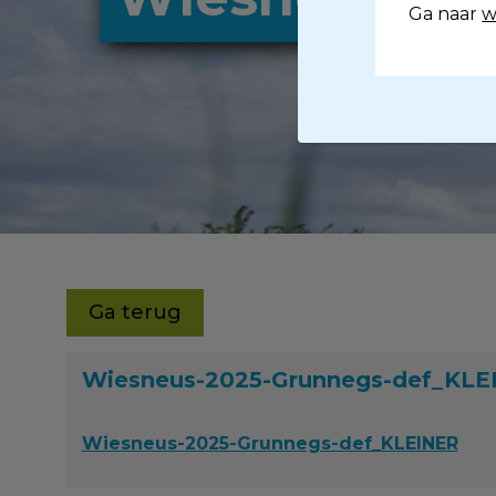
Ga naar
w
Ga terug
Wiesneus-2025-Grunnegs-def_KLE
Wiesneus-2025-Grunnegs-def_KLEINER