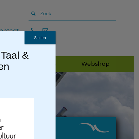
ontact
Sluiten
 Taal &
Publicaties
Webshop
gen
ngen