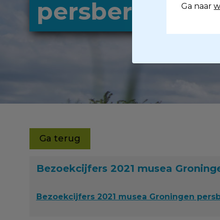
persbericht
Ga naar
w
Ga terug
Bezoekcijfers 2021 musea Groninge
Bezoekcijfers 2021 musea Groningen persb