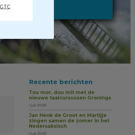
CGTC
Recente berichten
Tou mor, dou mit met de
nieuwe taalcursussen Gronings
1 juli 2026
Jan Henk de Groot en Martijje
zingen samen de zomer in het
Nedersaksisch
1 juli 2026