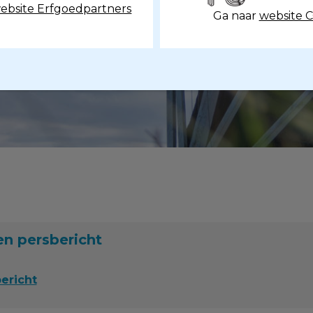
ebsite Erfgoedpartners
Ga naar
website 
n persbericht
ericht