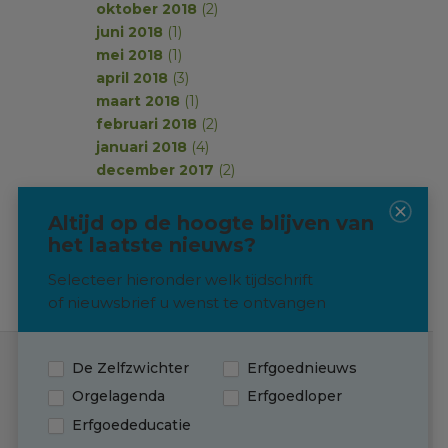
oktober 2018
(2)
juni 2018
(1)
mei 2018
(1)
april 2018
(3)
maart 2018
(1)
februari 2018
(2)
januari 2018
(4)
december 2017
(2)
november 2017
(2)
oktober 2017
(1)
Altijd op de hoogte blijven van
september 2017
(2)
het laatste nieuws?
Selecteer hieronder welk tijdschrift
of nieuwsbrief u wenst te ontvangen
De Zelfzwichter
Erfgoednieuws
Contact
Orgelagenda
Erfgoedloper
Erfgoededucatie
(0595) 749 330
T