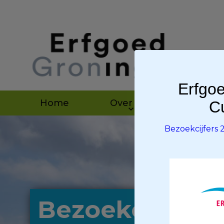
Erfgoe
Home
Over ons
Agen
Cu
Bezoekcijfers
Bezoekcijfers