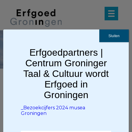
Sluiten
_Bezoekcijfers 2024
Erfgoedpartners |
musea Groningen
Centrum Groninger
Taal & Cultuur wordt
Erfgoed in
Ga terug
Groningen
_Bezoekcijfers 2024 musea
_Bezoekcijfers 2024 musea
Groningen
Groningen
_Bezoekcijfers 2024 musea Groningen