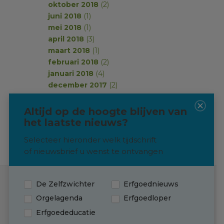
oktober 2018
(2)
juni 2018
(1)
mei 2018
(1)
april 2018
(3)
maart 2018
(1)
februari 2018
(2)
januari 2018
(4)
december 2017
(2)
november 2017
(2)
oktober 2017
(1)
Altijd op de hoogte blijven van
september 2017
(2)
het laatste nieuws?
Selecteer hieronder welk tijdschrift
of nieuwsbrief u wenst te ontvangen
De Zelfzwichter
Erfgoednieuws
Contact
Orgelagenda
Erfgoedloper
Erfgoededucatie
(0595) 749 330
T