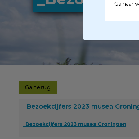
Ga naar
w
Ga terug
_Bezoekcijfers 2023 musea Gronin
_Bezoekcijfers 2023 musea Groningen