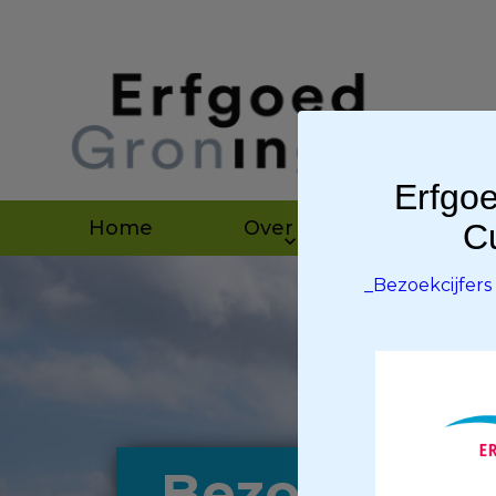
Erfgoe
Home
Over ons
Agen
Cu
_Bezoekcijfer
_Bezoekcijf