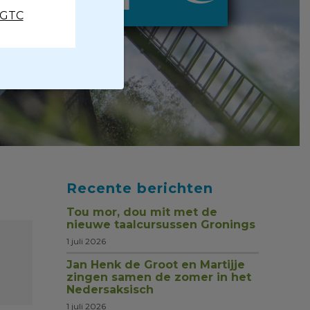
CGTC
Recente berichten
Tou mor, dou mit met de
nieuwe taalcursussen Gronings
1 juli 2026
Jan Henk de Groot en Martijje
zingen samen de zomer in het
Nedersaksisch
1 juli 2026