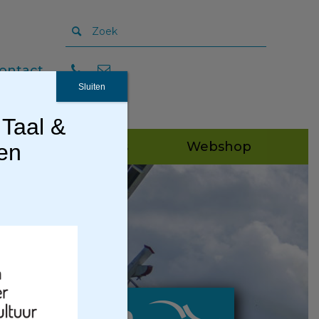
ontact
Sluiten
 Taal &
Publicaties
Webshop
gen
oningen