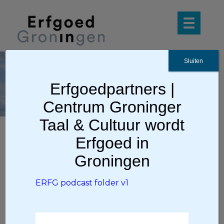
Sluiten
ERFG podcast
Erfgoedpartners |
folder v1
Centrum Groninger
Taal & Cultuur wordt
Erfgoed in
Ga terug
Groningen
ERFG podcast folder v1
ERFG podcast folder v1
ERFG podcast folder v1