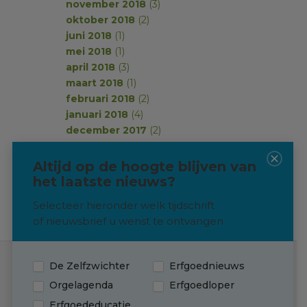
november 2018
(3)
oktober 2018
(2)
juni 2018
(1)
mei 2018
(1)
april 2018
(3)
maart 2018
(1)
februari 2018
(2)
januari 2018
(4)
december 2017
(2)
november 2017
(2)
oktober 2017
(1)
Altijd op de hoogte blijven van
september 2017
(2)
het laatste nieuws?
Selecteer hieronder welk tijdschrift
of nieuwsbrief u wenst te ontvangen
De Zelfzwichter
Erfgoednieuws
Contact
Orgelagenda
Erfgoedloper
Erfgoededucatie