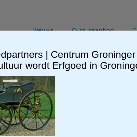
Nieuws
Cursusaanbod
C
dpartners | Centrum Groninger
da
Vakinformatie
Praktijkkennis
ltuur wordt Erfgoed in Gronin