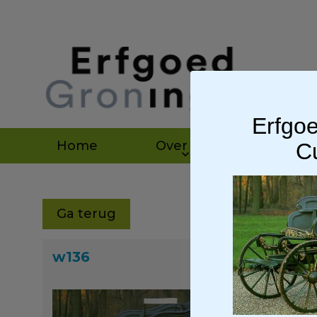
Erfgoe
Home
Over ons
Agen
Cu
Ga terug
w136