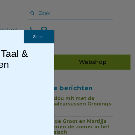
ontact
Sluiten
 Taal &
Publicaties
Webshop
gen
Recente berichten
Tou mor, dou mit met de
nieuwe taalcursussen Gronings
1 juli 2026
Jan Henk de Groot en Martijje
zingen samen de zomer in het
Nedersaksisch