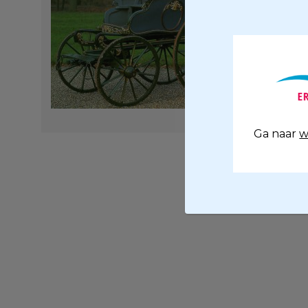
Ga naar
w