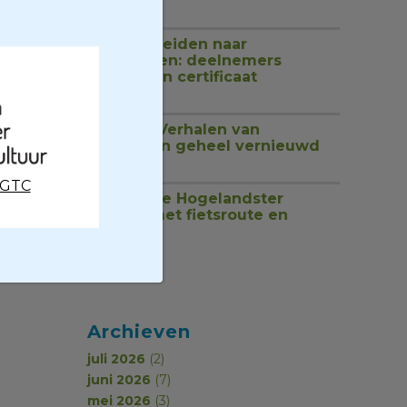
1 juli 2026
Van rondleiden naar
begeleiden: deelnemers
ontvangen certificaat
18 juni 2026
Website Verhalen van
Groningen geheel vernieuwd
17 juni 2026
CGTC
Ontdek de Hogelandster
molens met fietsroute en
podcast
17 juni 2026
Archieven
juli 2026
(2)
juni 2026
(7)
mei 2026
(3)