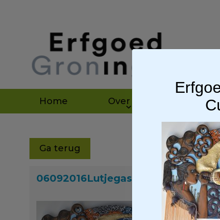
Erfgoe
Home
Over ons
Agen
Cu
Ga terug
06092016Lutjegast20