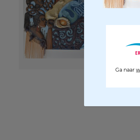
Ga naar
w