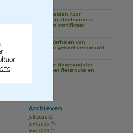
1 juli 2026
Van rondleiden naar
begeleiden: deelnemers
ontvangen certificaat
18 juni 2026
Website Verhalen van
Groningen geheel vernieuwd
17 juni 2026
Ontdek de Hogelandster
CGTC
molens met fietsroute en
podcast
17 juni 2026
Archieven
juli 2026
(2)
juni 2026
(7)
mei 2026
(3)