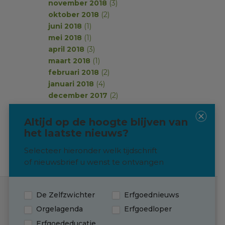
november 2018
(3)
oktober 2018
(2)
juni 2018
(1)
mei 2018
(1)
april 2018
(3)
maart 2018
(1)
februari 2018
(2)
januari 2018
(4)
december 2017
(2)
november 2017
(2)
oktober 2017
(1)
Altijd op de hoogte blijven van
september 2017
(2)
het laatste nieuws?
Selecteer hieronder welk tijdschrift
of nieuwsbrief u wenst te ontvangen
De Zelfzwichter
Erfgoednieuws
Contact
Orgelagenda
Erfgoedloper
Erfgoededucatie