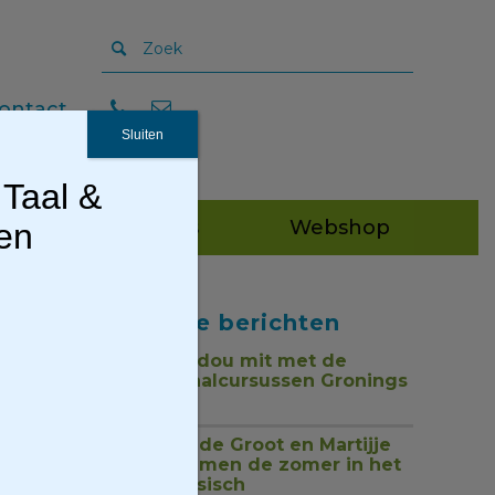
ontact
Sluiten
 Taal &
Publicaties
Webshop
gen
Recente berichten
Tou mor, dou mit met de
nieuwe taalcursussen Gronings
1 juli 2026
Jan Henk de Groot en Martijje
zingen samen de zomer in het
Nedersaksisch