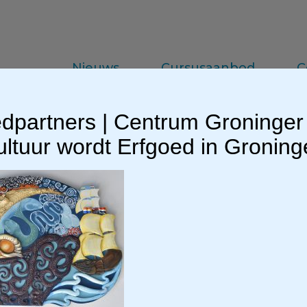
Nieuws
Cursusaanbod
C
dpartners | Centrum Groninger
da
Vakinformatie
Praktijkkennis
ltuur wordt Erfgoed in Gronin