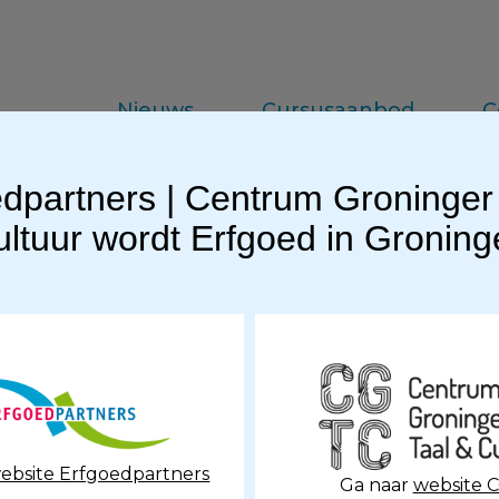
Nieuws
Cursusaanbod
C
dpartners | Centrum Groninger
da
Vakinformatie
Praktijkkennis
ltuur wordt Erfgoed in Gronin
et magazine op diverse toeristische locaties, Het blad i
ebsite Erfgoedpartners
Ga naar
website 
 Groningen.