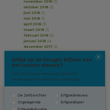
november 2018
(3)
oktober 2018
(2)
juni 2018
(1)
mei 2018
(1)
april 2018
(3)
maart 2018
(1)
februari 2018
(2)
januari 2018
(4)
december 2017
(2)
november 2017
(2)
oktober 2017
(1)
Altijd op de hoogte blijven van
september 2017
(2)
het laatste nieuws?
Selecteer hieronder welk tijdschrift
of nieuwsbrief u wenst te ontvangen
De Zelfzwichter
Erfgoednieuws
Contact
Orgelagenda
Erfgoedloper
Erfgoededucatie