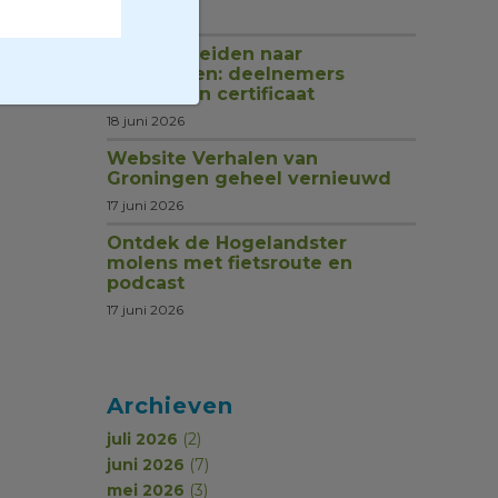
1 juli 2026
Van rondleiden naar
begeleiden: deelnemers
ontvangen certificaat
18 juni 2026
Website Verhalen van
Groningen geheel vernieuwd
17 juni 2026
Ontdek de Hogelandster
molens met fietsroute en
podcast
17 juni 2026
Archieven
juli 2026
(2)
juni 2026
(7)
mei 2026
(3)