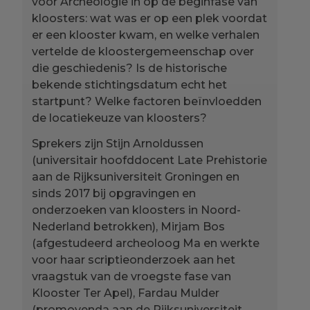
voor Archeologie in op de beginfase van
kloosters: wat was er op een plek voordat
er een klooster kwam, en welke verhalen
vertelde de kloostergemeenschap over
die geschiedenis? Is de historische
bekende stichtingsdatum echt het
startpunt? Welke factoren beïnvloedden
de locatiekeuze van kloosters?
Sprekers zijn Stijn Arnoldussen
(universitair hoofddocent Late Prehistorie
aan de Rijksuniversiteit Groningen en
sinds 2017 bij opgravingen en
onderzoeken van kloosters in Noord-
Nederland betrokken), Mirjam Bos
(afgestudeerd archeoloog Ma en werkte
voor haar scriptieonderzoek aan het
vraagstuk van de vroegste fase van
Klooster Ter Apel), Fardau Mulder
(promovenda aan de Rijksuniversiteit