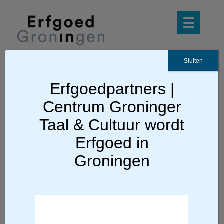
Sluiten
Erfgoedpartners |
Ga terug
Centrum Groninger
Publiekslezingen archeologie
Taal & Cultuur wordt
Erfgoed in
Nieuwe verhalen in
Groningen
een oud landschap:
de archeologie van
kloosters