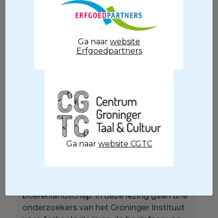
Ook in de winter van 2025 organiseert
Erfgoedpartners | Centrum Groninger
Taal & Cultuur in samenwerking met het
Platform Archeologie & Publiek, de
Ga naar
website
betrokken erfgoedinstellingen, de
Erfgoedpartners
sprekers en Biblionet Groningen lezingen
over archeologie. De eerste lezing is op
30 januari om 20:00 uur in de Nieuw-
Apostolische Kerk in Haren. De lezing kan
ook live thuis gevolgd via
youtube.com/groningsebibliotheken.
Kloosters vormden in de middeleeuwen
Ga naar
website CGTC
belangrijke punten in het landschap: uit
het nog schaarse baksteen opgetrokken
en vaak begrensd door grachten en
muren, staken deze af tegen het bredere
boerenlandschap. In deze lezing gaan drie
onderzoekers van het Groninger Instituut