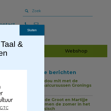
ontact
Sluiten
 Taal &
Publicaties
Webshop
gen
Recente berichten
Tou mor, dou mit met de
nieuwe taalcursussen Gronings
1 juli 2026
Jan Henk de Groot en Martijje
zingen samen de zomer in het
CGTC
Nedersaksisch