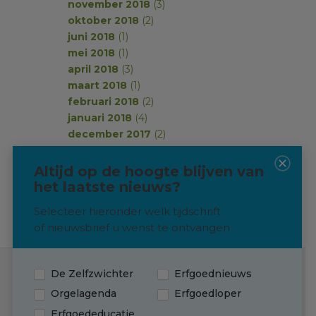
november 2018
(3)
oktober 2018
(2)
juni 2018
(1)
mei 2018
(1)
april 2018
(3)
maart 2018
(1)
februari 2018
(2)
januari 2018
(4)
december 2017
(2)
november 2017
(2)
oktober 2017
(1)
Altijd op de hoogte blijven van
september 2017
(2)
het laatste nieuws?
Selecteer hieronder welk tijdschrift
of nieuwsbrief u wenst te ontvangen
De Zelfzwichter
Erfgoednieuws
Contact
Orgelagenda
Erfgoedloper
Erfgoededucatie