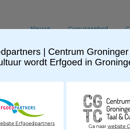
Nieuws
Cursusaanbod
C
dpartners | Centrum Groninger
da
Vakinformatie
Praktijkkennis
ltuur wordt Erfgoed in Gronin
ebsite Erfgoedpartners
Ga naar
website 