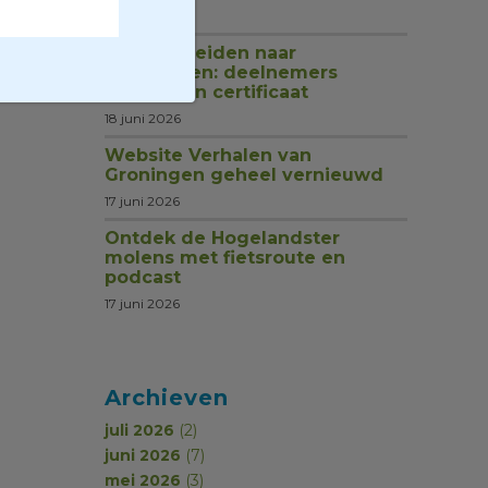
1 juli 2026
Van rondleiden naar
begeleiden: deelnemers
ontvangen certificaat
18 juni 2026
Website Verhalen van
Groningen geheel vernieuwd
17 juni 2026
Ontdek de Hogelandster
molens met fietsroute en
podcast
17 juni 2026
Archieven
juli 2026
(2)
juni 2026
(7)
mei 2026
(3)