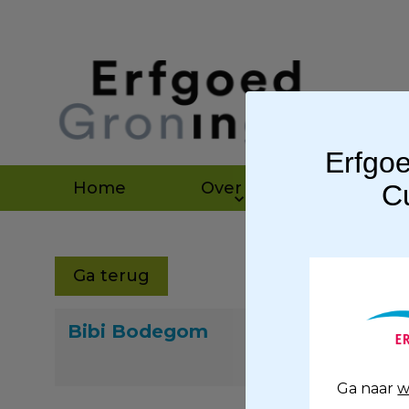
Erfgoe
Home
Over ons
Agen
Cu
Ga terug
Bibi Bodegom
Ga naar
w