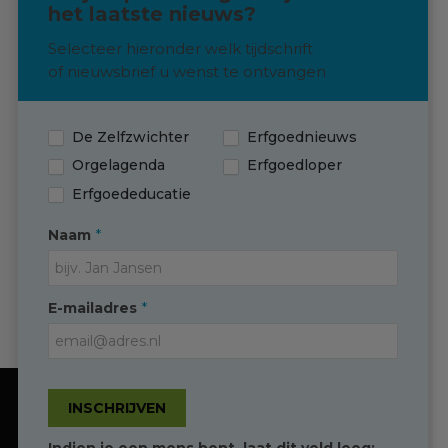
het laatste nieuws?
Langskomen? Dat kan!
Selecteer hieronder welk tijdschrift
Neem via de knop hieronder contact
of nieuwsbrief u wenst te ontvangen
met ons op om een afspraak in te
plannen
De Zelfzwichter
Erfgoednieuws
Contact
Orgelagenda
Erfgoedloper
Erfgoededucatie
*
Naam
Contact
*
E-mailadres
(0595) 749 330
T
info@erfgoedingroningen.nl
E
facebook.com/erfgoedpartners
INSCHRIJVEN
Onze website gebruikt cookies om de
gebruikersbeleving te optimaliseren