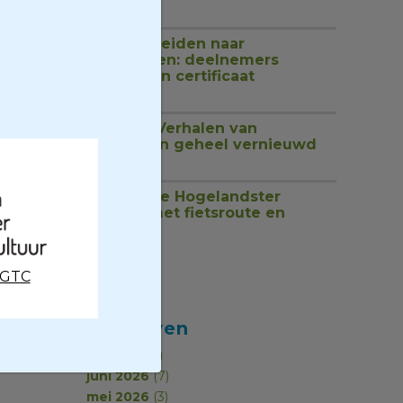
1 juli 2026
Van rondleiden naar
begeleiden: deelnemers
ontvangen certificaat
18 juni 2026
Website Verhalen van
Groningen geheel vernieuwd
17 juni 2026
Ontdek de Hogelandster
molens met fietsroute en
podcast
17 juni 2026
CGTC
Archieven
juli 2026
(2)
juni 2026
(7)
mei 2026
(3)