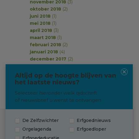
november 2018
(3)
oktober 2018
(2)
juni 2018
(1)
mei 2018
(1)
april 2018
(3)
maart 2018
(1)
februari 2018
(2)
januari 2018
(4)
december 2017
(2)
november 2017
(2)
oktober 2017
(1)
Altijd op de hoogte blijven van
september 2017
(2)
het laatste nieuws?
Selecteer hieronder welk tijdschrift
of nieuwsbrief u wenst te ontvangen
De Zelfzwichter
Erfgoednieuws
Contact
Orgelagenda
Erfgoedloper
Erfgoededucatie