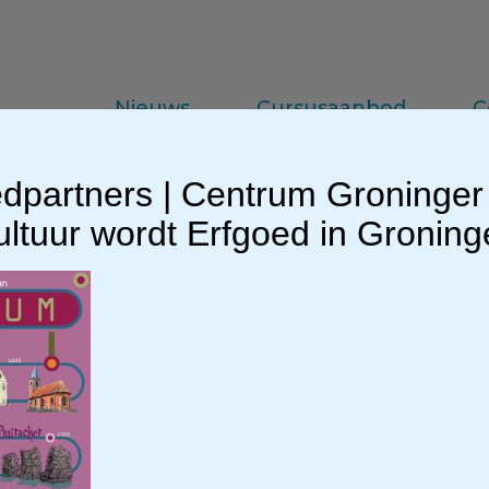
Nieuws
Cursusaanbod
C
dpartners | Centrum Groninger
da
Vakinformatie
Praktijkkennis
ltuur wordt Erfgoed in Gronin