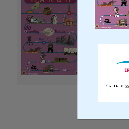
Ga naar
w