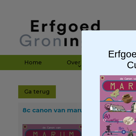
Erfgoe
Home
Over ons
Agen
Cu
Ga terug
8c canon van marum