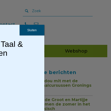
ontact
Sluiten
 Taal &
Publicaties
Webshop
gen
Recente berichten
Tou mor, dou mit met de
nieuwe taalcursussen Gronings
1 juli 2026
Jan Henk de Groot en Martijje
zingen samen de zomer in het
Nedersaksisch