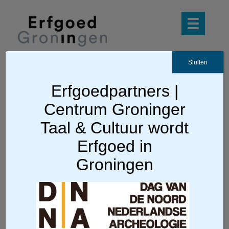
Sluiten
Erfgoedpartners |
Ga terug
Centrum Groninger
scan uit Atlas van Van Giffen
Taal & Cultuur wordt
1925.
Erfgoed in
Groningen