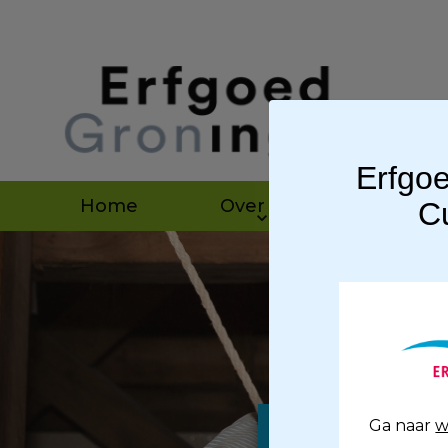
Erfgoe
Home
Over ons
Agen
Cu
Groni
Ga naar
w