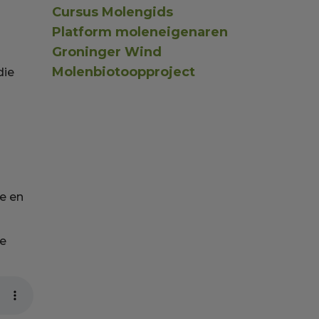
Cursus Molengids
Platform moleneigenaren
Groninger Wind
Molenbiotoopproject
die
le en
de