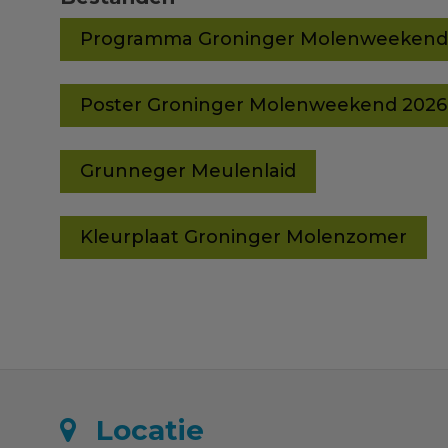
Programma Groninger Molenweekend
Poster Groninger Molenweekend 2026
Grunneger Meulenlaid
Kleurplaat Groninger Molenzomer
Locatie