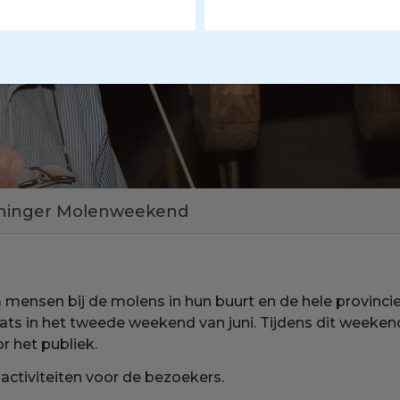
ninger Molenweekend
ensen bij de molens in hun buurt en de hele provincie
ts in het tweede weekend van juni. Tijdens dit weekend
 het publiek.
ctiviteiten voor de bezoekers.