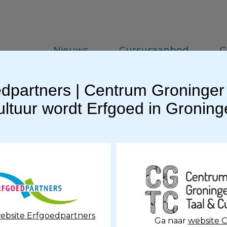
Nieuws
Cursusaanbod
C
dpartners | Centrum Groninger
da
Vakinformatie
Praktijkkennis
ltuur wordt Erfgoed in Gronin
nger Molenweeke
ebsite Erfgoedpartners
Ga naar
website 