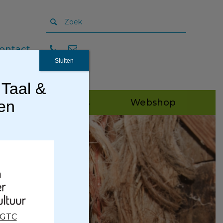
ontact
Sluiten
 Taal &
Publicaties
Webshop
gen
nd
CGTC