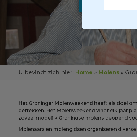
U bevindt zich hier:
Home
»
Molens
» Gro
Het Groninger Molenweekend heeft als doel om m
betrekken. Het Molenweekend vindt elk jaar plaa
zoveel mogelijk Groningse molens geopend voor
Molenaars en molengidsen organiseren diverse a