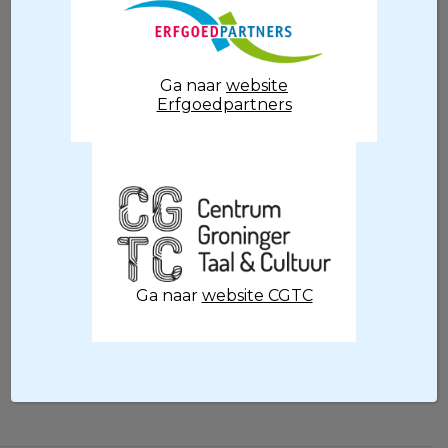
betrekken of er wordt een spreker
uitgenodigd over een specifiek onderwerp.
Een van de ideeën uit het platform
Ga naar
website
Archeologie & Publiek resulteerde in 2017 in
Erfgoedpartners
een lezingenserie. De lezingen werden goed
bezocht door een enthousiast en
geïnteresseerd publiek. Ook de instellingen
waren positief over deze serie. Dat was de
aanleiding om jaarlijks een serie lezingen te
houden. Bekijk de agenda voor de
eerstkomende lezingen.
Ga naar
website CGTC
Agenda
(
Foto
in slider homepage: Jelte Oosterhuis)