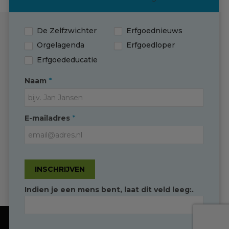
De Zelfzwichter
Erfgoednieuws
Contact
Orgelagenda
Erfgoedloper
Erfgoededucatie
(0595) 749 330
T
*
Naam
info@erfgoedingroningen.nl
E
facebook.com/erfgoedpartners
*
E-mailadres
INSCHRIJVEN
Indien je een mens bent, laat dit veld leeg:.
Duidelijk
Toestaan
Convident
Ontwikkeld door