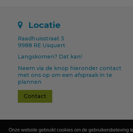
Locatie
Raadhuisstraat 3
9988 RE Usquert
Langskomen? Dat kan!
Neem via de knop hieronder contact
met ons op om een afspraak in te
plannen
Contact
Onze website gebruikt cookies om de gebruikersbeleving te
Erfgoed in Groningen
© Copyright -