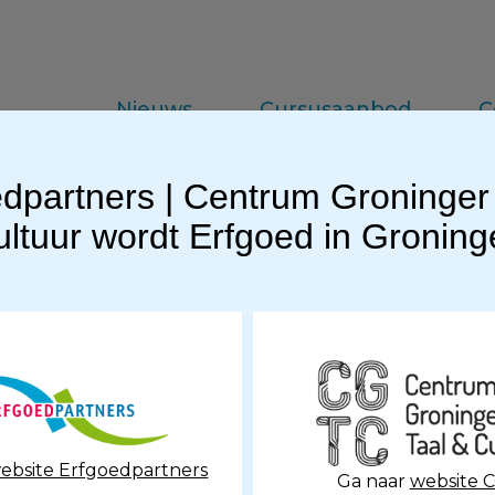
Nieuws
Cursusaanbod
C
dpartners | Centrum Groninger
da
Vakinformatie
Praktijkkennis
ltuur wordt Erfgoed in Gronin
Datum: 19 ok
nings Spreken: de online cursus Gronings spreken voor
ebsite Erfgoedpartners
Ga naar
website 
unnegs Proaten door Nane van der Molen bij Noordwoor