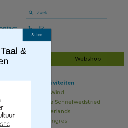
ontact
Sluiten
 Taal &
Publicaties
Webshop
gen
Andere activiteiten
Groninger Wind
Pervinzioale Schriefwedstried
tober
Noord Nederlands
Museumcongres
CGTC
d.