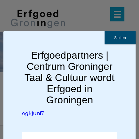
Sluiten
ogkj
Erfgoedpartners |
uni7
Centrum Groninger
Taal & Cultuur wordt
Erfgoed in
ogkjuni7
Groningen
ogkjuni7