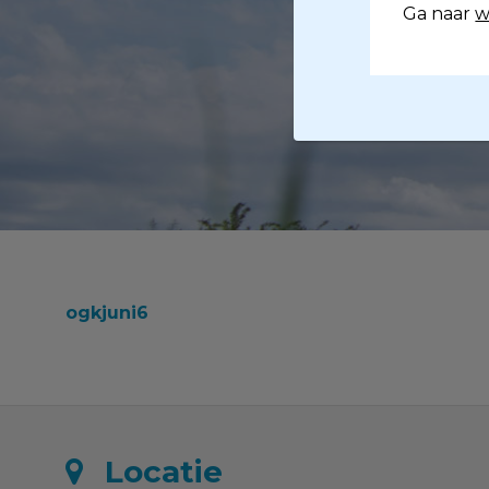
Ga naar
w
ogkjuni6
Locatie