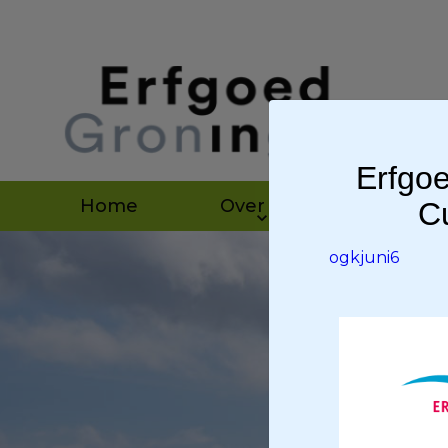
Erfgoe
Home
Over ons
Agen
Cu
ogkjuni6