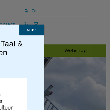
ontact
Sluiten
 Taal &
Publicaties
Webshop
gen