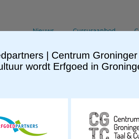
Nieuws
Cursusaanbod
C
dpartners | Centrum Groninger
da
Vakinformatie
Praktijkkennis
ltuur wordt Erfgoed in Gronin
ogkjuni6