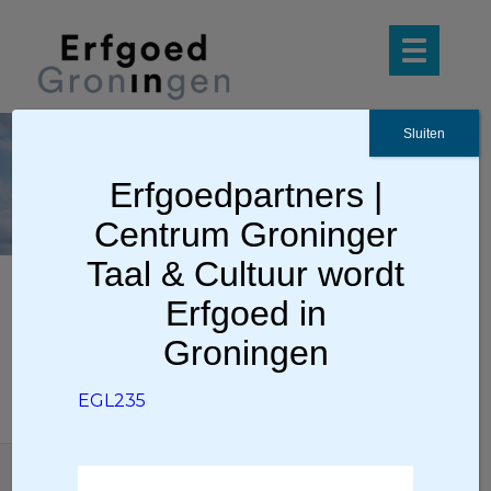
Sluiten
EG
L23
Erfgoedpartners |
5
Centrum Groninger
Taal & Cultuur wordt
Erfgoed in
EGL235
Groningen
EGL235