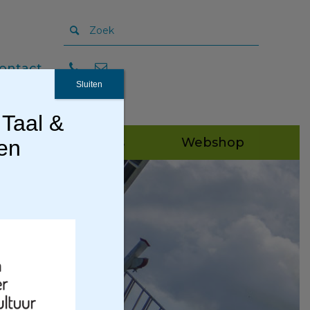
ontact
Sluiten
 Taal &
Publicaties
Webshop
gen