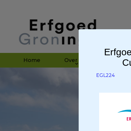
Erfgoe
Home
Over ons
Agen
Cu
EGL224