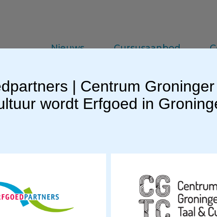
Nieuws
Cursusaanbod
C
dpartners | Centrum Groninger
da
Vakinformatie
Praktijkkennis
ltuur wordt Erfgoed in Gronin
EGL224