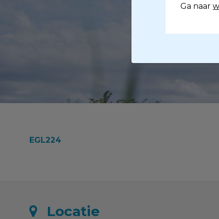
Ga naar
w
EGL224
Locatie