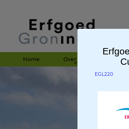
Erfgoe
Home
Over ons
Agen
Cu
EGL220