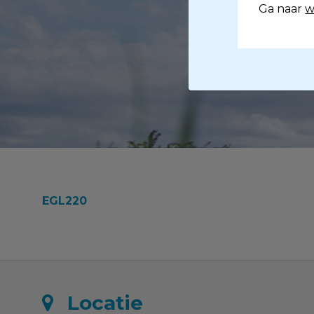
Ga naar
w
EGL220
Locatie