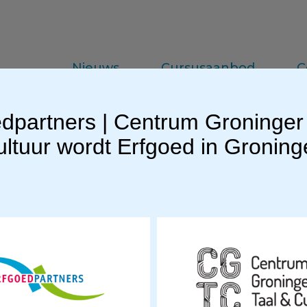
Nieuws
Cursusaanbod
C
dpartners | Centrum Groninger
da
Vakinformatie
Praktijkkennis
ltuur wordt Erfgoed in Gronin
EGL220